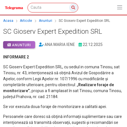
Acasa
Articole
Anunturi
SC Gioserv Expert Expedition SRL
SC Gioserv Expert Expedition SRL
ANA MARIA IENE
22.12.2025
ANUNTURI
INFORMARE 2
SC Gioserv Expert Expedition SRL, cu sediul in comuna Tinosu, sat
Tinosu, nr. 43, intenţionează să obţină Avizul de Gospodărire a
Apelor, conform Legii Apelor nr. 107/1996 cu modificările şi
completările ulterioare, pentru obiectivul: „
Realizare foraje de
monitorizare”
, propus a fi amplasat în sat Tinosu, comuna Tinosu,
județul Prahova, nr. cad. 21184.
Se vor executa doua foraje de monitorizare a calitatii apei.
Persoanele care doresc să obţină informaţii suplimentare sau care
intenţionează să transmită observaţii, sugestii şi recomandări se