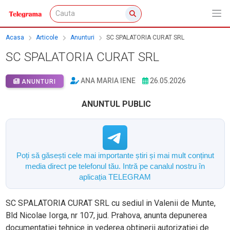
Acasa
Articole
Anunturi
SC SPALATORIA CURAT SRL
SC SPALATORIA CURAT SRL
ANA MARIA IENE
26.05.2026
ANUNTURI
ANUNTUL PUBLIC
Poți să găsești cele mai importante știri și mai mult conținut
media direct pe telefonul tău. Intră pe canalul nostru în
aplicația TELEGRAM
SC
SPALATORIA CURAT SRL cu sediul in Valenii de Munte,
Bld Nicolae Iorga, nr 107, jud. Prahova, a
nunta depunerea
documentatiei tehnice in vederea obtinerii autorizatiei de