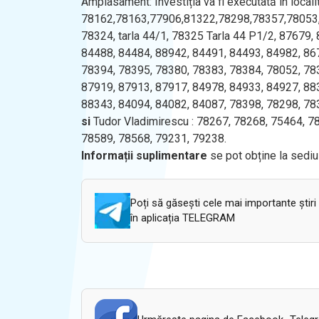
Amplasament: Investiția va fi executată în localit
78162,78163,77906,81322,78298,78357,78053
78324, tarla 44/1, 78325 Tarla 44 P1/2, 87679
84488, 84484, 88942, 84491, 84493, 84982, 86
78394, 78395, 78380, 78383, 78384, 78052, 78
87919, 87913, 87917, 84978, 84933, 84927, 88
88343, 84094, 84082, 84087, 78398, 78298, 78
si
Tudor Vladimirescu : 78267, 78268, 75464, 7
78589, 78568, 79231, 79238.
Informații suplimentare
se pot obține la sediu
Poți să găsești cele mai importante știri
în aplicația TELEGRAM