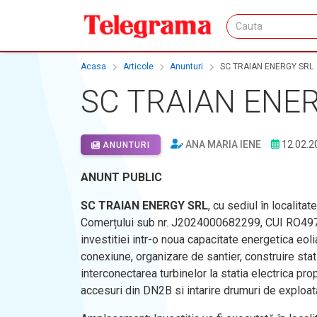
Acasa
Articole
Anunturi
SC TRAIAN ENERGY SRL
SC TRAIAN ENE
ANA MARIA IENE
12.02.2
ANUNTURI
ANUNT PUBLIC
SC TRAIAN ENERGY SRL
, cu sediul în localitate
Comerțului sub nr. J2024000682299, CUI RO49748
investitiei intr-o noua capacitate energetica eo
conexiune, organizare de santier, construire stat
interconectarea turbinelor la statia electrica pr
accesuri din DN2B si intarire drumuri de exploat