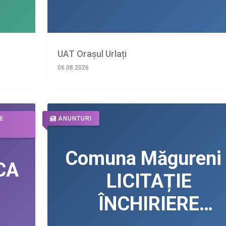
UAT Orașul Urlați
06.08.2026
DE
ANUNTURI