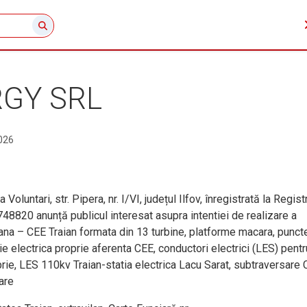
RGY SRL
026
a Voluntari, str. Pipera, nr. I/VI, județul Ilfov, înregistrată la Regist
820 anunță publicul interesat asupra intentiei de realizare a
liana – CEE Traian formata din 13 turbine, platforme macara, punct
ie electrica proprie aferenta CEE, conductori electrici (LES) pentr
oprie, LES 110kv Traian-statia electrica Lacu Sarat, subtraversare 
are