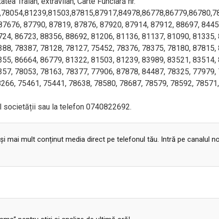
atea Traian, extravilan, Carte Funciară nr.
,78054,81239,81503,87815,87917,84978,86778,86779,86780,7
, 87676, 87790, 87819, 87876, 87920, 87914, 87912, 88697, 8445
724, 86723, 88356, 88692, 81206, 81136, 81137, 81090, 81335,
388, 78387, 78128, 78127, 75452, 78376, 78375, 78180, 87815,
355, 86664, 86779, 81322, 81503, 81239, 83989, 83521, 83514,
357, 78053, 78163, 78377, 77906, 87878, 84487, 78325, 77979,
8266, 75461, 75441, 78638, 78580, 78687, 78579, 78592, 78571,
l societății sau la telefon 0740822692.
 și mai mult conținut media direct pe telefonul tău. Intră pe canalul n