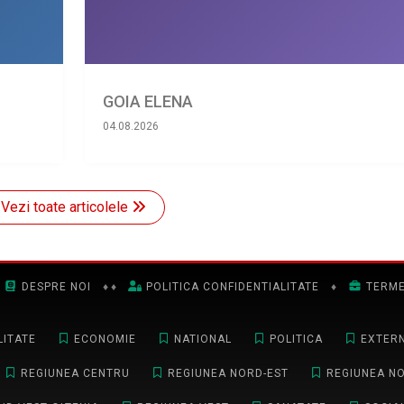
GOIA ELENA
04.08.2026
Vezi toate articolele
DESPRE NOI
♦
♦
POLITICA CONFIDENTIALITATE
♦
TERME
ITATE
ECONOMIE
NATIONAL
POLITICA
EXTER
REGIUNEA CENTRU
REGIUNEA NORD-EST
REGIUNEA N