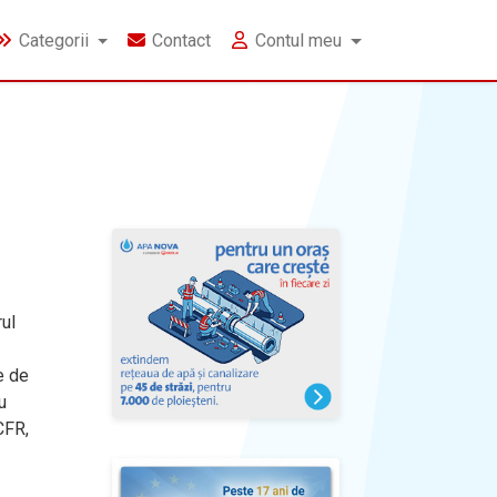
Categorii
Contact
Contul meu
rul
e de
u
CFR,