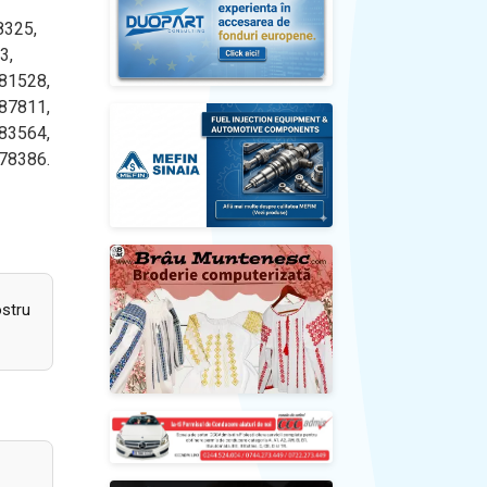
8325,
3,
 81528,
 87811,
 83564,
 78386.
ostru