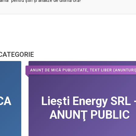
a” pentru ştiri şi analize de ultimă oră!
 CATEGORIE
ANUNȚ DE MICĂ PUBLICITATE, TEXT LIBER
(ANUNTURI