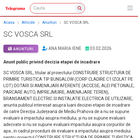
Acasa
Articole
Anunturi
SC VOSCA SRL
SC VOSCA SRL
ANA MARIA IENE
03.02.2026
ANUNTURI
Anunt public privind decizia etapei de incadrare
SC VOSCA SRL, titular al proiectului CONSTRUIRE STRUCTURA DE
PRIMIRE TURISTICA TIP BUNGALOW (CORP CLADIRE C1 IZOLAT PE
LOT) DOTARI SI AMENAJARI AFERENTE (ACCESE, ALEI PIETONALE,
PARCARE AUTO, IMPREJMUIRE, AMENAJARE TEREN),
BRANSAMENT ELECTRIC SI INSTALATIE ELECTRICA DE UTILIZARE,
anunta publicul interesat asupra luarii deciziei etapei de incadrare
de catre Direcția Județeană de Mediu Prahova de a nu se supune
evaluarii a impactului asupra mediului, și nu se supune evaluarii
adecvate si nu se supune evaluarii impactului asupra corpurilor de
apa , in cadrul procedurii de evaluare a impactului asupra mediului
pentru proiectul CONSTRUIRE STRUCTURA DE PRIMIRE TURISTICA