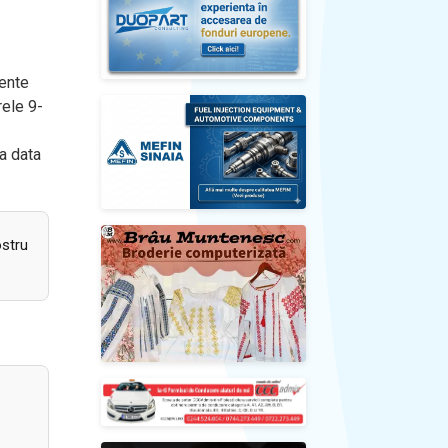
tente
rele 9-
la data
ostru