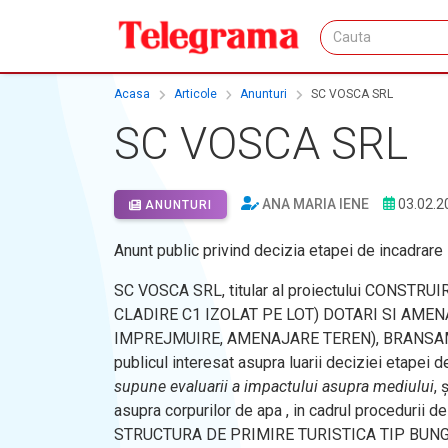
Acasa
Articole
Anunturi
SC VOSCA SRL
SC VOSCA SRL
ANA MARIA IENE
03.02.2
ANUNTURI
Anunt public privind decizia etapei de incadrare
SC VOSCA SRL, titular al proiectului CONS
CLADIRE C1 IZOLAT PE LOT) DOTARI SI AMEN
IMPREJMUIRE, AMENAJARE TEREN), BRANSAME
publicul interesat asupra luarii deciziei etape
supune evaluarii a impactului asupra mediului
, 
asupra corpurilor de apa , in cadrul procedurii
STRUCTURA DE PRIMIRE TURISTICA TIP BUNG