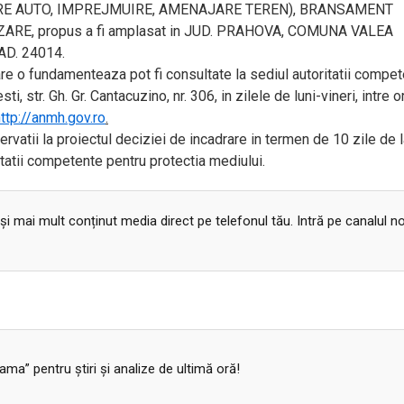
ARE AUTO, IMPREJMUIRE, AMENAJARE TEREN), BRANSAMENT
ARE, propus a fi amplasat in JUD. PRAHOVA, COMUNA VALEA
AD. 24014.
re o fundamenteaza pot fi consultate la sediul autoritatii compe
 str. Gh. Gr. Cantacuzino, nr. 306, in zilele de luni-vineri, intre o
ttp://anmh.gov.ro
.
vatii la proiectul deciziei de incadrare in termen de 10 zile de 
ritatii competente pentru protectia mediului.
 și mai mult conținut media direct pe telefonul tău. Intră pe canalul n
a” pentru ştiri şi analize de ultimă oră!