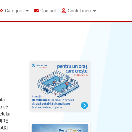
Categorii
Contact
Contul meu
ta
u se
ctului
UIRE
JARI