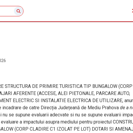
026
TRUIRE STRUCTURA DE PRIMIRE TURISTICA TIP BUNGALOW (CORP
AJARI AFERENTE (ACCESE, ALEI PIETONALE, PARCARE AUTO,
NT ELECTRIC SI INSTALATIE ELECTRICA DE UTILIZARE, anun
i de incadrare de catre Direcția Județeană de Mediu Prahova
de a n
și nu se supune evaluarii adecvate si nu se supune evaluarii impa
 de evaluare a impactului asupra mediului pentru proiectul CONSTR
ALOW (CORP CLADIRE C1 IZOLAT PE LOT) DOTARI SI AMENA