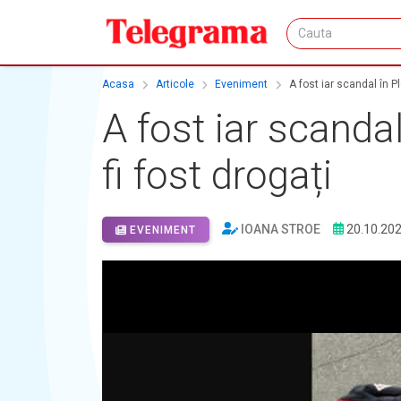
Acasa
Articole
Eveniment
A fost iar scandal în Plo
A fost iar scandal 
fi fost drogați
IOANA STROE
20.10.20
EVENIMENT