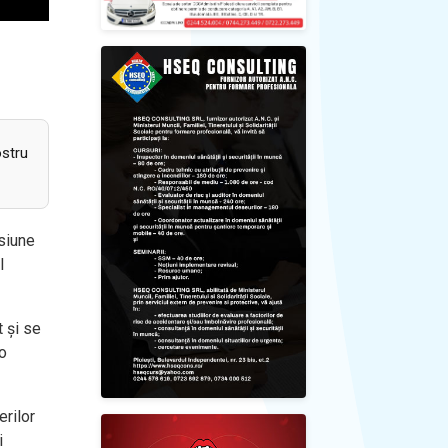
ostru
isiune
l
 și se
 o
erilor
i