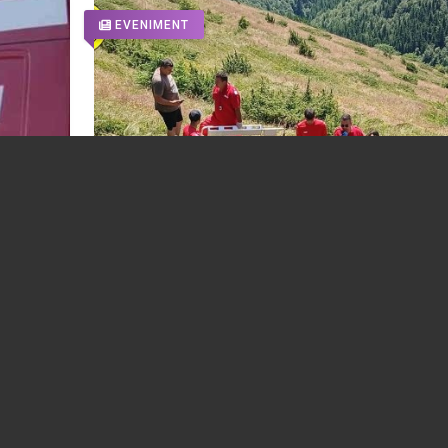
EVENIMENT
A opta victimă din acest an, în zona mon
 băiat
din Prahova. Omul a suferit un stop cardi
respirator în timp ce se afla la cules de af
03.08.2026