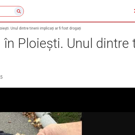
iești. Unul dintre tinerii implicați ar fi fost drogați
în Ploiești. Unul dintre t
25