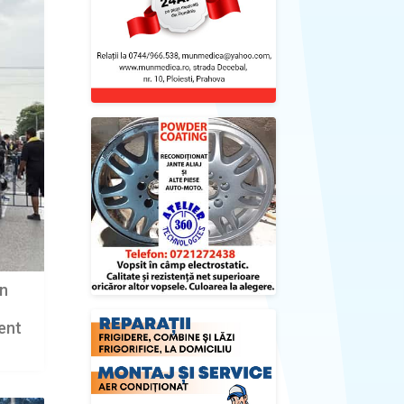
în
ent