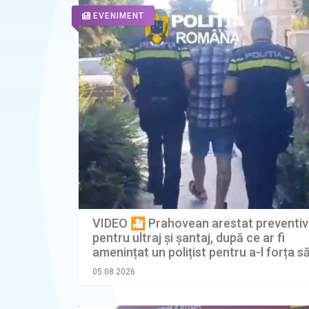
EVENIMENT
VIDEO 🎦 Prahovean arestat preventiv
pentru ultraj și șantaj, după ce ar fi
amenințat un polițist pentru a-l forța s
bani de amendă
05.08.2026