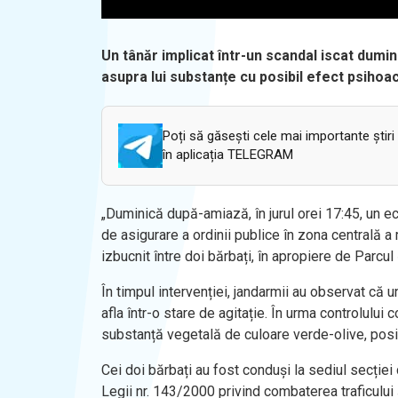
Un tânăr implicat într-un scandal iscat dumini
asupra lui substanțe cu posibil efect psihoa
Poți să găsești cele mai importante știri
în aplicația TELEGRAM
„Duminică după-amiază, în jurul orei 17:45, un e
de asigurare a ordinii publice în zona centrală a 
izbucnit între doi bărbați, în apropiere de Parc
În timpul intervenției, jandarmii au observat că
afla într-o stare de agitație. În urma controlului
substanță vegetală de culoare verde-olive, posib
Cei doi bărbați au fost conduși la sediul secției
Legii nr. 143/2000 privind combaterea traficului ș