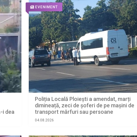
EVENIMENT
Poliția Locală Ploiești a amendat, marți
dimineață, zeci de șoferi de pe mașini de
ă-i dea
transport mărfuri sau persoane
04.08.2026