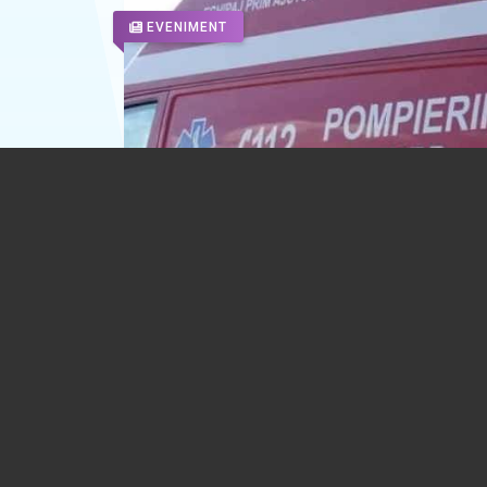
EVENIMENT
Incident tragic luni seară, la Tinosu. Un
de 18 ani a murit înecat
03.08.2026