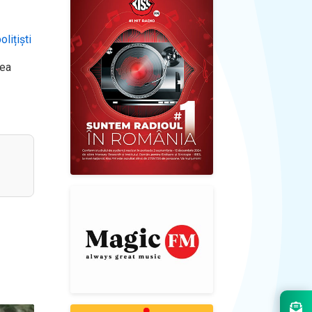
lițiști
rea