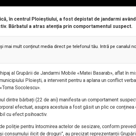
că, în centrul Ploieștiului, a fost depistat de jandarmi având
ctiv. Bărbatul a atras atenția prin comportamentul suspect.
 și mai mult conținut media direct pe telefonul tău. Intră pe canalul n
chipaj al Grupării de Jandarmi Mobile «Matei Basarab», aflat în m
municipiului Ploiești, a intervenit pentru a aplana un conflict verba
ul «Toma Socolescu».
 unul dintre bărbați (22 de ani) manifesta un comportament suspect
 corporal efectuat, asupra acestuia a fost găsit un plic ce conținea
il cu efect psihoactiv.
 de poliție pentru întocmirea actelor de sesizare, conform preved
i consumului ilicit de droguri”, au precizat reprezentanții Grupări