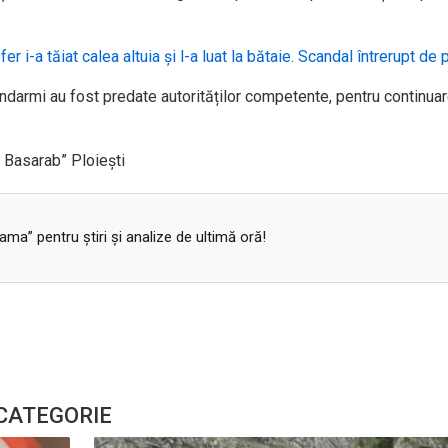
i-a tăiat calea altuia și l-a luat la bătaie. Scandal întrerupt de po
andarmi au fost predate autorităților competente, pentru continua
 Basarab” Ploiești
a” pentru ştiri şi analize de ultimă oră!
 CATEGORIE