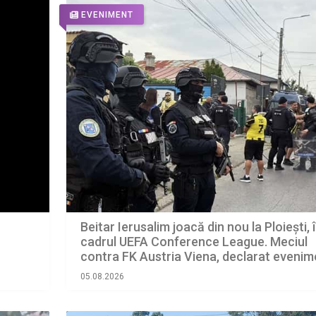
EVENIMENT
Beitar Ierusalim joacă din nou la Ploiești, 
cadrul UEFA Conference League. Meciul
contra FK Austria Viena, declarat evenim
cu grad ridicat de risc
05.08.2026