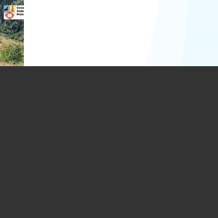
tană
o-
ine