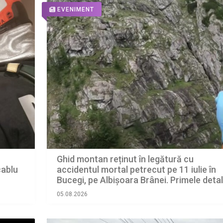
EVENIMENT
Ghid montan reținut în legătură cu
accidentul mortal petrecut pe 11 iulie în
cablu
Bucegi, pe Albișoara Brânei. Primele detali
din anchetă făcute publice de procurori
05.08.2026