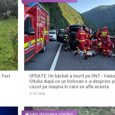
A fost
UPDATE. Un bărbat a murit pe DN7 - Vale
Oltului după ce un bolovan s-a desprins și
căzut pe mașina în care se afla acesta
21.07.2026
SIBIU
(REGIUNEA CENTRU)