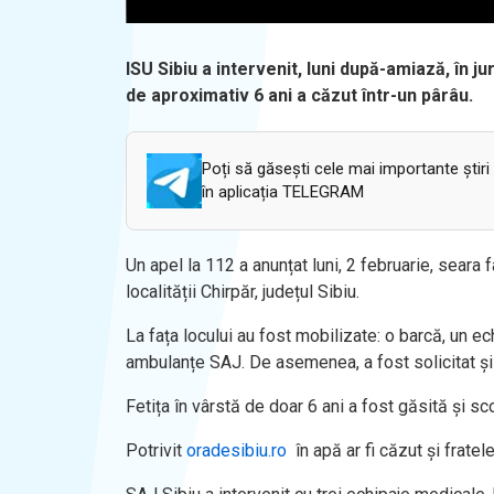
ISU Sibiu a intervenit, luni după-amiază, în jur
de aproximativ 6 ani a căzut într-un pârâu.
Poți să găsești cele mai importante știri
în aplicația TELEGRAM
Un apel la 112 a anunțat luni, 2 februarie, seara f
localității Chirpăr, județul Sibiu.
La fața locului au fost mobilizate: o barcă, un e
ambulanțe SAJ. De asemenea, a fost solicitat ș
Fetița în vârstă de doar 6 ani a fost găsită și s
Potrivit
oradesibiu.ro
în apă ar fi căzut și fratele