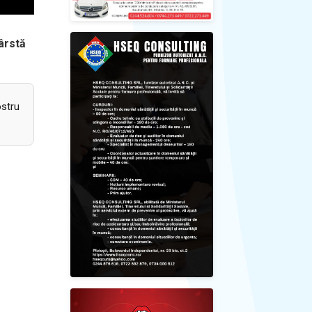
vârstă
ostru