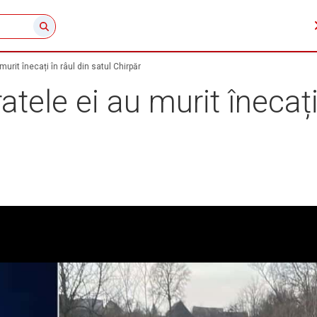
u murit înecați în râul din satul Chirpăr
fratele ei au murit înecați