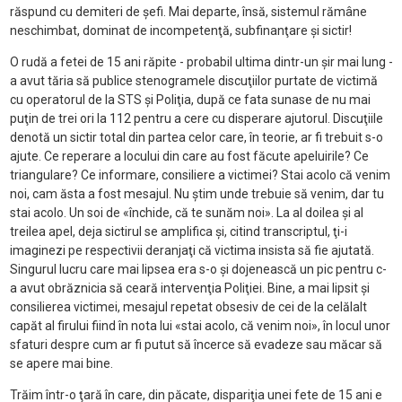
răspund cu demiteri de şefi. Mai departe, însă, sistemul rămâne
neschimbat, dominat de incompetenţă, subfinanţare şi sictir!
O rudă a fetei de 15 ani răpite - probabil ultima dintr-un şir mai lung -
a avut tăria să publice stenogramele discuţiilor purtate de victimă
cu operatorul de la STS şi Poliţia, după ce fata sunase de nu mai
puţin de trei ori la 112 pentru a cere cu disperare ajutorul. Discuţiile
denotă un sictir total din partea celor care, în teorie, ar fi trebuit s-o
ajute. Ce reperare a locului din care au fost făcute apeluirile? Ce
triangulare? Ce informare, consiliere a victimei? Stai acolo că venim
noi, cam ăsta a fost mesajul. Nu ştim unde trebuie să venim, dar tu
stai acolo. Un soi de «închide, că te sunăm noi». La al doilea şi al
treilea apel, deja sictirul se amplifica şi, citind transcriptul, ţi-i
imaginezi pe respectivii deranjaţi că victima insista să fie ajutată.
Singurul lucru care mai lipsea era s-o şi dojenească un pic pentru c-
a avut obrăznicia să ceară intervenţia Poliţiei. Bine, a mai lipsit şi
consilierea victimei, mesajul repetat obsesiv de cei de la celălalt
capăt al firului fiind în nota lui «stai acolo, că venim noi», în locul unor
sfaturi despre cum ar fi putut să încerce să evadeze sau măcar să
se apere mai bine.
Trăim într-o ţară în care, din păcate, dispariţia unei fete de 15 ani e