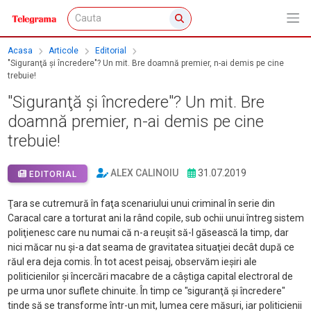
Acasa
Articole
Editorial
"Siguranţă şi încredere"? Un mit. Bre doamnă premier, n-ai demis pe cine
trebuie!
"Siguranţă şi încredere"? Un mit. Bre
doamnă premier, n-ai demis pe cine
trebuie!
ALEX CALINOIU
31.07.2019
EDITORIAL
Ţara se cutremură în faţa scenariului unui criminal în serie din
Caracal care a torturat ani la rând copile, sub ochii unui întreg sistem
poliţienesc care nu numai că n-a reuşit să-l găsească la timp, dar
nici măcar nu şi-a dat seama de gravitatea situaţiei decât după ce
răul era deja comis. În tot acest peisaj, observăm ieşiri ale
politicienilor şi încercări macabre de a câştiga capital electroral de
pe urma unor suflete chinuite. În timp ce "siguranţă şi încredere"
tinde să se transforme într-un mit, lumea cere măsuri, iar politicienii