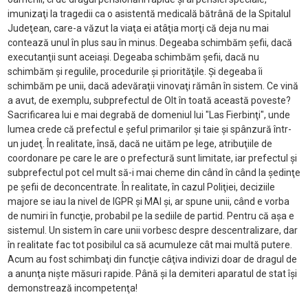
imunizaţi la tragedii ca o asistentă medicală bătrână de la Spitalul
Judeţean, care-a văzut la viaţa ei atâţia morţi că deja nu mai
contează unul în plus sau în minus. Degeaba schimbăm şefii, dacă
executanţii sunt aceiaşi. Degeaba schimbăm şefii, dacă nu
schimbăm şi regulile, procedurile şi priorităţile. Şi degeaba îi
schimbăm pe unii, dacă adevăraţii vinovaţi rămân în sistem. Ce vină
a avut, de exemplu, subprefectul de Olt în toată această poveste?
Sacrificarea lui e mai degrabă de domeniul lui "Las Fierbinţi", unde
lumea crede că prefectul e şeful primarilor şi taie şi spânzură într-
un judeţ. În realitate, însă, dacă ne uităm pe lege, atribuţiile de
coordonare pe care le are o prefectură sunt limitate, iar prefectul şi
subprefectul pot cel mult să-i mai cheme din când în când la şedinţe
pe şefii de deconcentrate. În realitate, în cazul Poliţiei, deciziile
majore se iau la nivel de IGPR şi MAI şi, ar spune unii, când e vorba
de numiri în funcţie, probabil pe la sediile de partid. Pentru că aşa e
sistemul. Un sistem în care unii vorbesc despre descentralizare, dar
în realitate fac tot posibilul ca să acumuleze cât mai multă putere.
Acum au fost schimbaţi din funcţie câţiva indivizi doar de dragul de
a anunţa nişte măsuri rapide. Până şi la demiteri aparatul de stat îşi
demonstrează incompetenţa!