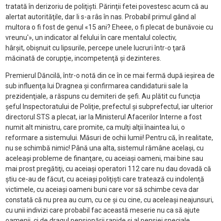
tratată în derizoriu de poliţişti. Părinţii fetei povestesc acum că au
alertat autorităţile, dar li s-a râs în nas. Probabil primul gând al
multora o fi fost de genul «15 ani? Eheee, o fi plecat de bunăvoie cu
vreunu'», un indicator al felului în care mentalul colectiv,
hârşit, obişnuit cu lipsurile, percepe unele lucruri într-o ţară
măcinată de corupţie, incompetenţă şi dezinteres.
Premierul Dăncilă, într-o notă din ce în ce mai fermă după ieşirea de
sub influenţa lui Dragnea şi confirmarea candidaturii sale la
prezidenţiale, a răspuns cu demiteri de şefi. Au plătit cu funcţia
şeful Inspectoratului de Poliţie, prefectul şi subprefectul, iar ulterior
directorul STS a plecat, iar la Ministerul Afacerilor Interne a fost
numit alt ministru, care promite, ca mulţi alţii înaintea lui, o
reformare a sistemului. Măsuri de ochii lumii! Pentru că, în realitate,
nu se schimbă nimic! Până una alta, sistemul rămâne acelaşi, cu
aceleaşi probleme de finanţare, cu aceiaşi oameni, mai bine sau
mai prost pregătiţi, cu aceiaşi operatori 112 care nu dau dovadă că
ştiu ce-au de făcut, cu aceiaşi poliţişti care tratează cu indolenţă
victimele, cu aceiaşi oameni buni care vor să schimbe ceva dar
constată că nu prea au cum, cu ce şi cu cine, cu aceleaşi neajunsuri,
cu unii indivizi care probabil fac această meserie nu ca să ajute
oamenii, ci de dragul pensionării rapide şi al pensiei speciale,