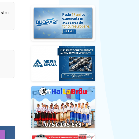
ostru
)