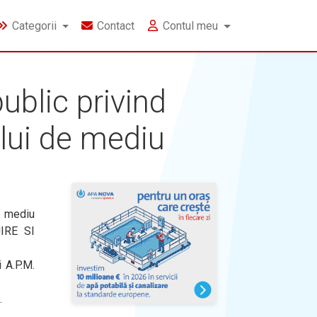
Categorii
Contact
Contul meu
blic privind
ului de mediu
e mediu
IRE SI
i A.P.M.
.