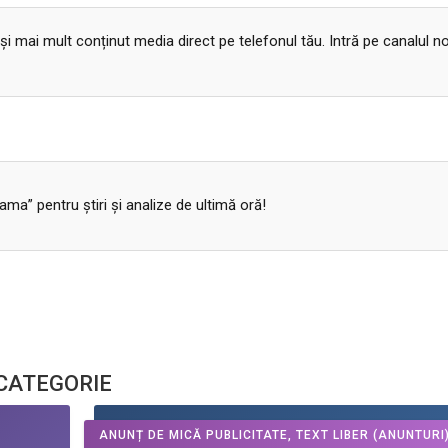
 și mai mult conținut media direct pe telefonul tău. Intră pe canalul n
a” pentru ştiri şi analize de ultimă oră!
 CATEGORIE
ANUNȚ DE MICĂ PUBLICITATE, TEXT LIBER
(ANUNTURI