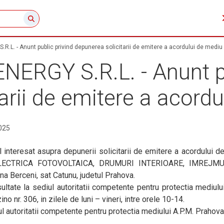
.L. - Anunt public privind depunerea solicitarii de emitere a acordului de mediu
ERGY S.R.L. - Anunt pu
arii de emitere a acord
025
nteresat asupra depunerii solicitarii de emitere a acordului d
ELECTRICA FOTOVOLTAICA, DRUMURI INTERIOARE, IMREJMU
 Berceni, sat Catunu, judetul Prahova.
sultate la sediul autoritatii competente pentru protectia mediulu
no nr. 306, in zilele de luni – vineri, intre orele 10-14.
ul autoritatii competente pentru protectia mediului A.P.M. Prahova