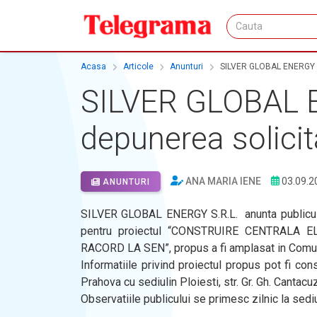
Acasa
Articole
Anunturi
SILVER GLOBAL ENERGY S.R
SILVER GLOBAL EN
depunerea solicit
ANA MARIA IENE
03.09.2
ANUNTURI
SILVER GLOBAL ENERGY S.R.L. anunta publicul i
pentru proiectul “CONSTRUIRE CENTRALA 
RACORD LA SEN”, propus a fi amplasat in Comuna
Informatiile privind proiectul propus pot fi con
Prahova cu sediulin Ploiesti, str. Gr. Gh. Cantacuzi
Observatiile publicului se primesc zilnic la sedi