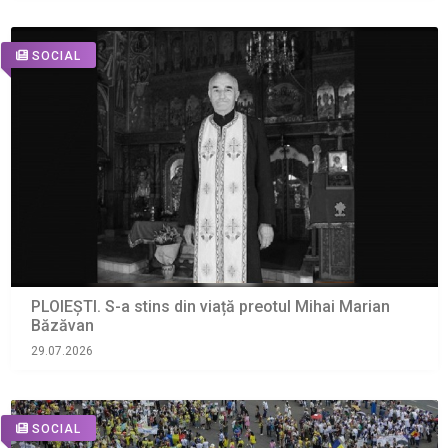
SOCIAL
PLOIEȘTI. S-a stins din viață preotul Mihai Marian
Băzăvan
29.07.2026
SOCIAL