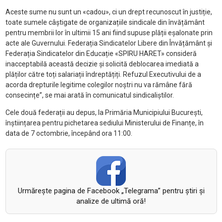
Aceste sume nu sunt un «cadou», ci un drept recunoscut în justiție,
toate sumele câștigate de organizațiile sindicale din învățământ
pentru membrii lor în ultimii 15 ani fiind supuse plății eșalonate prin
acte ale Guvernului. Federația Sindicatelor Libere din Învățământ și
Federația Sindicatelor din Educație «SPIRU HARET» consideră
inacceptabilă această decizie și solicită deblocarea imediată a
plăților către toți salariații îndreptățiți. Refuzul Executivului de a
acorda drepturile legitime colegilor noștri nu va rămâne fără
consecințe”, se mai arată în comunicatul sindicaliștilor.
Cele două federații au depus, la Primăria Municipiului București,
înștiințarea pentru pichetarea sediului Ministerului de Finanțe, în
data de 7 octombrie, începând ora 11:00.
Urmăreşte pagina de Facebook „Telegrama” pentru ştiri şi
analize de ultimă oră!