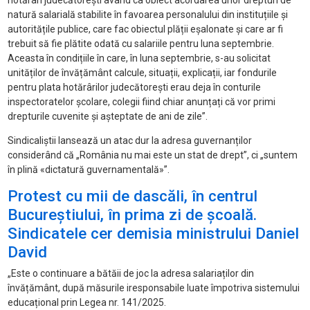
hotărâri judecătorești având ca obiect acordarea unor drepturi de
natură salarială stabilite în favoarea personalului din instituțiile și
autoritățile publice, care fac obiectul plății eșalonate și care ar fi
trebuit să fie plătite odată cu salariile pentru luna septembrie.
Aceasta în condițiile în care, în luna septembrie, s-au solicitat
unităților de învățământ calcule, situații, explicații, iar fondurile
pentru plata hotărârilor judecătorești erau deja în conturile
inspectoratelor școlare, colegii fiind chiar anunțați că vor primi
drepturile cuvenite și așteptate de ani de zile”.
Sindicaliștii lansează un atac dur la adresa guvernanților
considerând că „România nu mai este un stat de drept”, ci „suntem
în plină «dictatură guvernamentală»”.
Protest cu mii de dascăli, în centrul
Bucureștiului, în prima zi de școală.
Sindicatele cer demisia ministrului Daniel
David
„Este o continuare a bătăii de joc la adresa salariaților din
învățământ, după măsurile iresponsabile luate împotriva sistemului
educațional prin Legea nr. 141/2025.