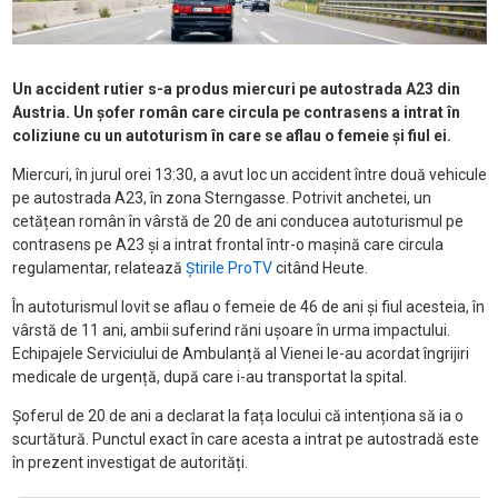
Un accident rutier s-a produs miercuri pe autostrada A23 din
Austria. Un șofer român care circula pe contrasens a intrat în
coliziune cu un autoturism în care se aflau o femeie și fiul ei.
Miercuri, în jurul orei 13:30, a avut loc un accident între două vehicule
pe autostrada A23, în zona Sterngasse. Potrivit anchetei, un
cetățean român în vârstă de 20 de ani conducea autoturismul pe
contrasens pe A23 și a intrat frontal într-o mașină care circula
regulamentar, relatează
Știrile ProTV
citând Heute.
În autoturismul lovit se aflau o femeie de 46 de ani și fiul acesteia, în
vârstă de 11 ani, ambii suferind răni ușoare în urma impactului.
Echipajele Serviciului de Ambulanță al Vienei le-au acordat îngrijiri
medicale de urgență, după care i-au transportat la spital.
Șoferul de 20 de ani a declarat la fața locului că intenționa să ia o
scurtătură. Punctul exact în care acesta a intrat pe autostradă este
în prezent investigat de autorități.