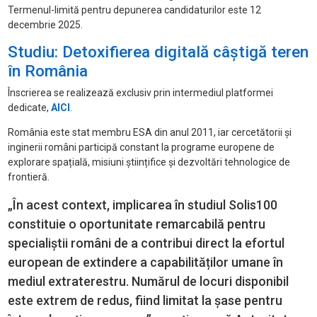
Termenul-limit
ă pentru depunerea candidaturilor este 12
decembrie 2025.
Studiu: Detoxifierea digitală câştigă teren
în România
Înscrierea se realizeaz
ă exclusiv prin intermediul platformei
dedicate,
AICI
.
România este stat membru ESA din anul 2011, iar cercet
ătorii și
inginerii rom
âni particip
ă constant la programe europene de
explorare spațială, misiuni științifice și dezvoltări tehnologice de
frontieră.
„În acest context, implicarea în studiul Solis100
constituie o oportunitate remarcabil
ă pentru
specialiștii rom
âni de a contribui direct la efortul
european de extindere a capabilit
ăților umane
în
mediul extraterestru. Num
ărul de locuri disponibil
este extrem de redus, fiind limitat la șase pentru