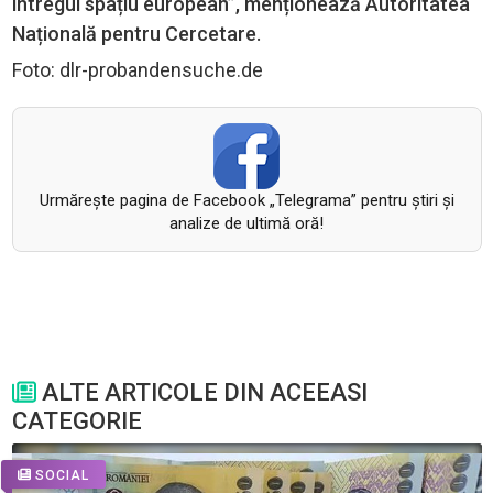
întregul spa
țiu european”, menționează
Autoritatea
Națională pentru Cercetare
.
Foto: dlr-probandensuche.de
Urmăreşte pagina de Facebook „Telegrama” pentru ştiri şi
analize de ultimă oră!
ALTE ARTICOLE DIN ACEEASI
CATEGORIE
SOCIAL