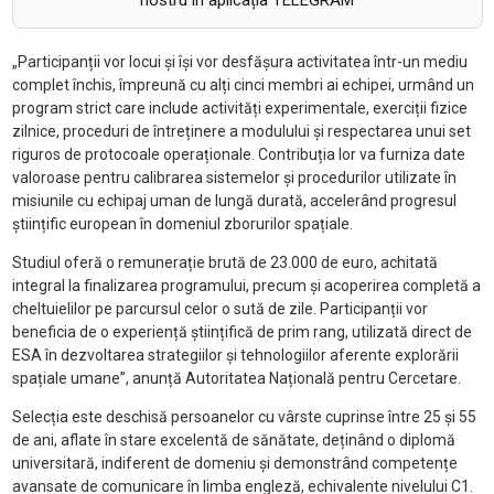
nostru în aplicația TELEGRAM
„Participan
ții vor locui și
î
și vor desfășura activitatea
într
-un mediu
complet închis, împreun
ă cu alți cinci membri ai echipei, urm
ând un
program strict care include activit
ăți experimentale, exerciții fizice
zilnice, proceduri de
între
ținere a modulului și respectarea unui set
riguros de protocoale operaționale. Contribuția lor va furniza date
valoroase pentru calibrarea sistemelor și procedurilor utilizate
în
misiunile cu echipaj uman de lung
ă durată, acceler
ând progresul
științific european
în domeniul zborurilor spa
țiale.
Studiul ofer
ă o remunerație brută de 23.000 de euro, achitată
integral la finalizarea programului, precum și acoperirea completă a
cheltuielilor pe parcursul celor o sută de zile. Participanții vor
beneficia de o experiență științifică de prim rang, utilizată direct de
ESA
în dezvoltarea strategiilor
și tehnologiilor aferente explorării
spațiale umane”, anunță
Autoritatea Națională pentru Cercetare.
Selec
ția este deschisă persoanelor cu v
ârste cuprinse între 25
și 55
de ani, aflate
în stare excelent
ă de sănătate, dețin
ând o diplom
ă
universitară, indiferent de domeniu și demonstr
ând competen
țe
avansate de comunicare
în limba englez
ă, echivalente nivelului C1.