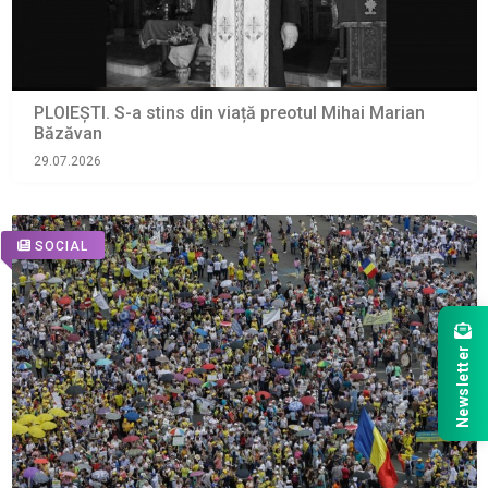
PLOIEȘTI. S-a stins din viață preotul Mihai Marian
Băzăvan
29.07.2026
SOCIAL
Newsletter