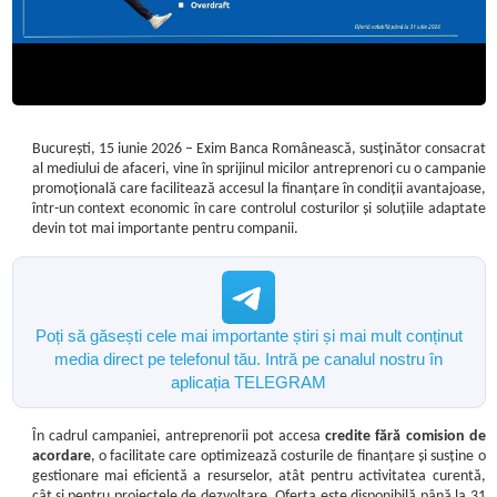
București, 15 iunie 2026
– Exim Banca Românească,
susținător consacrat
al mediului de afaceri,
vine în sprijinul micilor antreprenori cu o campanie
promoțională care facilitează accesul la finanțare în condiții avantajoase,
într-un context economic în care controlul costurilor și soluțiile adaptate
devin tot mai importante pentru companii.
Poți să găsești cele mai importante știri și mai mult conținut
media direct pe telefonul tău. Intră pe canalul nostru în
aplicația TELEGRAM
În cadrul campaniei, antreprenorii pot accesa
credite fără comision de
acordare
, o facilitate care optimizează costurile de finanțare și susține o
gestionare mai eficientă a resurselor, atât pentru activitatea curentă,
cât și pentru proiectele de dezvoltare. Oferta este disponibilă până la 31