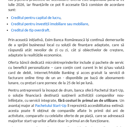
iulie 2026, iar finanțările ce pot fi accesate fără comision de acordare
sunt:
Creditul pentru capital de lucru
,
Creditul pentru investiții imobiliare sau mobiliare
,
Creditul de tip overdraft
.
Prin această inițiativă, Exim Banca Românească își continuă demersurile
de a sprijini businessul local cu soluții de finanțare adaptate, care să
răspundă atât nevoilor de zi cu zi, cât și obiectivelor de creștere,
adaptate la realitățile economice.
Oferta băncii dedicată microîntreprinderilor include și pachete de servicii
cu beneficii personalizate – care conțin cont curent în lei și/sau valută,
card de debit, Internet/Mobile Banking și acces
gratuit la servicii de
facturare online timp de un an -
disponibile pe bază de abonamente
lunare, cu prețuri care pornesc de la 25 de lei pe lună.
Pentru antreprenorii la început de drum, banca oferă
Pachetul Start-Up,
o soluție financiară destinată susținerii activității companiilor nou-
înființate, cu servicii integrate,
fără costuri în primul an de utilizare
. Un
avantaj major al
Pachetului Start-Up
îl reprezintă accesibilitatea extinsă:
acesta poate fi obținut de companiile aflate în primii doi ani de
activitate, comparativ cu celelalte oferte de pe piață, care se adresează
majoritar start-up-urilor aflate doar în primul an de funcționare.