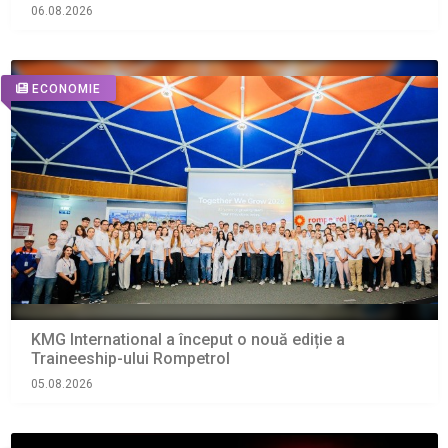
de astăzi cu barjele
06.08.2026
ECONOMIE
KMG International a început o nouă ediție a
Traineeship-ului Rompetrol
05.08.2026