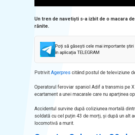
Un tren de navetiști s-a izbit de o macara de
rănite.
Poți să găsești cele mai importante știri
în aplicația TELEGRAM
Potrivit
Agerpres
citând postul de televiziune de
Operatorul feroviar spaniol Adif a transmis pe X c
ecartament a unei macarale care nu aparținea oper
Accidentul survine după coliziunea mortală dint
soldată cu cel puțin 43 de morți, și după un alt a
locomotivă a murit.