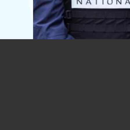
O româncă și-ar fi ucis soacra, după c
femeia a acuzat-o că i-a furat 30.000 
euro
01.08.2026
EXTERNE