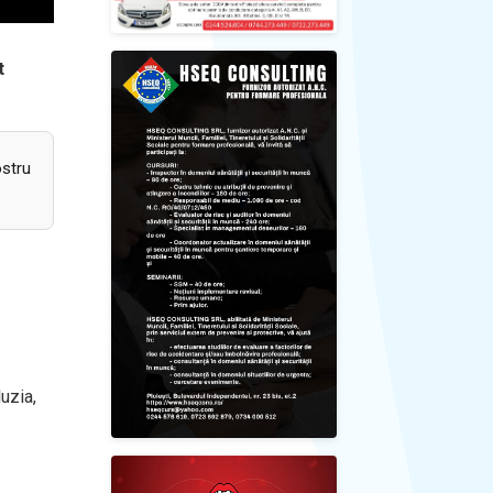
t
ostru
uzia,