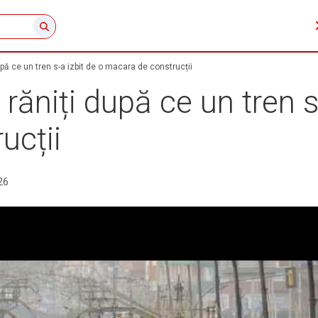
upă ce un tren s-a izbit de o macara de construcții
răniți după ce un tren s
ucții
26