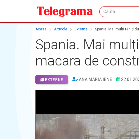
Acasa
Articole
Externe
Spania. Mai mulți răniți d
Spania. Mai mulți 
macara de constr
ANA MARIA IENE
22.01.20
EXTERNE