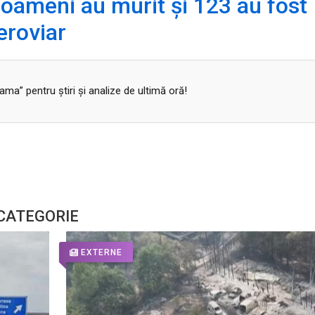
 oameni au murit și 123 au fost
feroviar
a” pentru ştiri şi analize de ultimă oră!
 CATEGORIE
EXTERNE