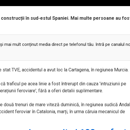
 construcții în sud-estul Spaniei. Mai multe persoane au fos
 și mai mult conținut media direct pe telefonul tău. Intră pe canalul n
 stat TVE, accidentul a avut loc la Cartagena, în regiunea Murcia.
ă traficul pe acea linie a fost întrerupt din cauza 'intruziunii pe
ațiunii feroviare', fără a oferi detalii suplimentare.
re două trenuri de mare viteză duminică, în regiunea sudică Andal
ccident feroviar în Catalonia, marți, în urma căruia mecanicul de