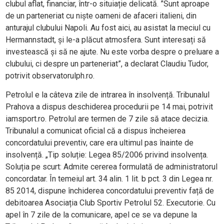
clubul aflat, financiar, într-o situiație delicată. ”Sunt aproape
de un parteneriat cu niște oameni de afaceri italieni, din
anturajul clubului Napoli. Au fost aici, au asistat la meciul cu
Hermannstadt, și le-a plăcut atmosfera. Sunt interesați să
investească și să ne ajute. Nu este vorba despre o preluare a
clubului, ci despre un parteneriat”, a declarat Claudiu Tudor,
potrivit observatorulph.ro.
Petrolul e la câteva zile de intrarea în insolvență. Tribunalul
Prahova a dispus deschiderea procedurii pe 14 mai, potrivit
iamsport.ro. Petrolul are termen de 7 zile să atace decizia.
Tribunalul a comunicat oficial că a dispus încheierea
concordatului preventiv, care era ultimul pas înainte de
insolvență. „Tip soluție: Legea 85/2006 privind insolvența.
Soluția pe scurt: Admite cererea formulată de administratorul
concordatar. În temeiul art. 34 alin. 1 lit. b pct. 3 din Legea nr.
85 2014, dispune închiderea concordatului preventiv față de
debitoarea Asociația Club Sportiv Petrolul 52. Executorie. Cu
apel în 7 zile de la comunicare, apel ce se va depune la