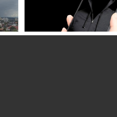
Tentative de fraudă în numele SRI.
a
Recomandările Serviciului pentru cei vizaț
05.08.2026
ACTUALITATE