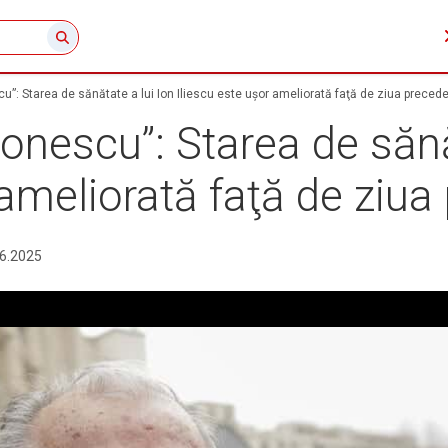
scu”: Starea de sănătate a lui Ion Iliescu este uşor ameliorată faţă de ziua preced
Ionescu”: Starea de sănă
 ameliorată faţă de ziu
6.2025