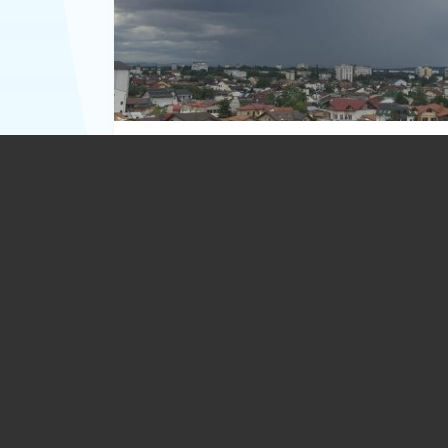
ANM a emis alerte de instabilitate
atmosferică pentru aproape toată țar
06.08.2026
ACTUALITATE