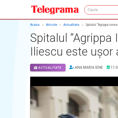
Acasa
Articole
Actualitate
Spitalul ”Agrippa Ione
Spitalul ”Agrippa 
Iliescu este uşor
ANA MARIA IENE
11.0
ACTUALITATE