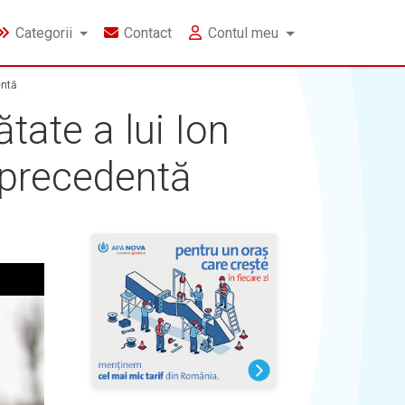
Categorii
Contact
Contul meu
entă
tate a lui Ion
a precedentă