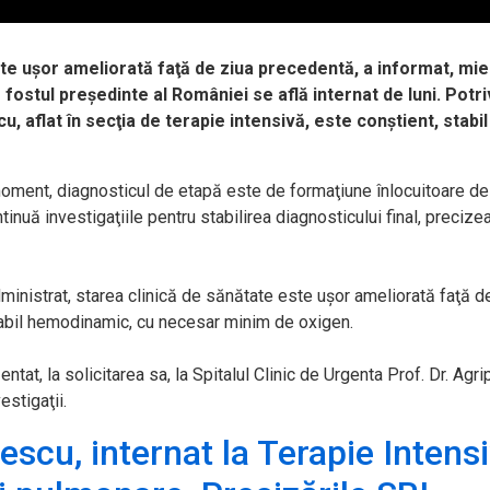
este uşor ameliorată faţă de ziua precedentă, a informat, mie
 fostul preşedinte al României se află internat de luni. Potri
scu, aflat în secţia de terapie intensivă, este conştient, stabil
moment, diagnosticul de etapă este de formaţiune înlocuitoare de
tinuă investigaţiile pentru stabilirea diagnosticului final, precize
inistrat, starea clinică de sănătate este uşor ameliorată faţă d
stabil hemodinamic, cu necesar minim de oxigen.
ntat, la solicitarea sa, la Spitalul Clinic de Urgenta Prof. Dr. Agr
stigaţii.
iescu, internat la Terapie Intensi