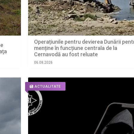
Operațiunile pentru devierea Dunării pent
ce
menține în funcțiune centrala de la
aţa
Cernavodă au fost reluate
06.08.2026
ACTUALITATE