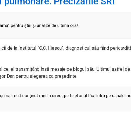
i pulmonare. Precizările SRI
a” pentru ştiri şi analize de ultimă oră!
ii de la Institutul ”C.C. Iliescu”, diagnosticul său fiind pericardit
 publice, el transmiţând însă mesaje pe blogul său. Ultimul astfel d
cuşor Dan pentru alegerea ca preşedinte.
 și mai mult conținut media direct pe telefonul tău. Intră pe canalul n