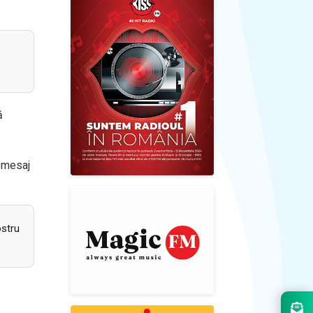
ă
e mesaj
ostru