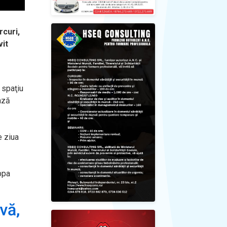
rcuri,
vit
 spaţiu
ază
e ziua
ippa
vă,