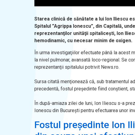
Starea clinică de sănătate a lui Ion Iliescu 
Spitalul ”Agrippa Ionescu”, din Capitală, unde
reprezentanţilor unităţii spitaliceşti, Ion Ilie
hemodinamic, cu necesar minim de oxigen.
În urma investigaţiilor efectuate până la acest 
la nivel pulmonar, avansată loco-regional. Se con
reprezentanţii spitalului potrivit News.ro.
Sursa citată menţionează că, sub tratamentul adm
precedentă, fostul preşedinte fiind conştient, 
În după-amiaza zilei de luni, Ion Iliescu s-a preze
Ionescu din Bucureşti pentru efectuarea unor inve
Fostul președinte Ion Il