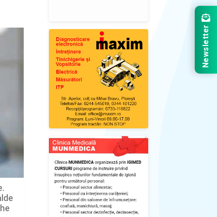
Newsletter
e.
alde
ghe