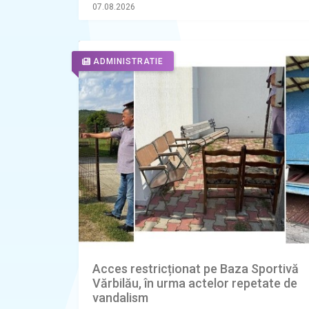
ianuarie 2027”
07.08.2026
ADMINISTRATIE
Acces restricționat pe Baza Sportivă
Vărbilău, în urma actelor repetate de
vandalism