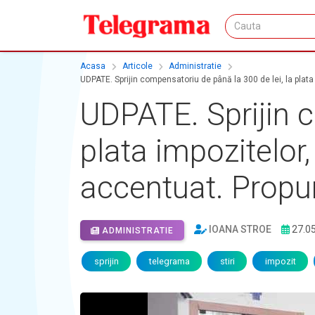
Acasa
Articole
Administratie
UDPATE. Sprijin compensatoriu de până la 300 de lei, la plata
UDPATE. Sprijin c
plata impozitelor
accentuat. Propune
IOANA STROE
27.0
ADMINISTRATIE
sprijin
telegrama
stiri
impozit