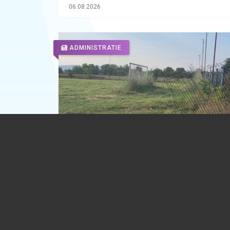
06.08.2026
ADMINISTRATIE
Apel lansat de un primar din Prahova: 
întâlnim la terenul de fotbal, pentru a
readuce la viață baza sportivă