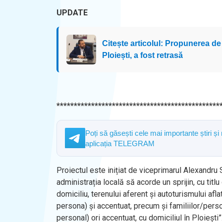
UPDATE
Citește articolul: Propunerea de
Ploiești, a fost retrasă
***********************************************
Poți să găsești cele mai importante știri și
aplicația TELEGRAM
Proiectul este inițiat de viceprimarul Alexandru
administrația locală să acorde un sprijin, cu titl
domiciliu, terenului aferent și autoturismului af
persona) și accentuat, precum și familiilor/perso
personal) ori accentuat, cu domiciliul în Ploiești”