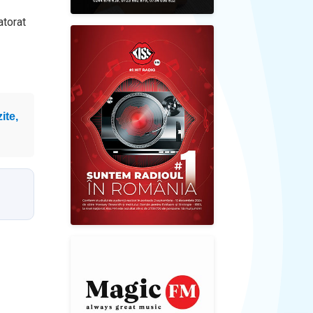
atorat
ite,