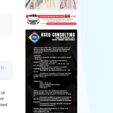
 în
 ca
ent
stent