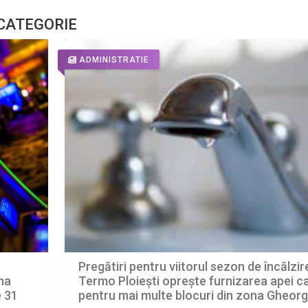
 CATEGORIE
ADMINISTRATIE
Pregătiri pentru viitorul sezon de încălzir
ima
Termo Ploiești oprește furnizarea apei c
e 31
pentru mai multe blocuri din zona Gheor