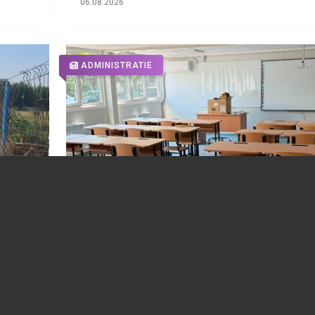
06.08.2026
ADMINISTRATIE
Ne
FOTO 📸 Cum arată prima școală modula
din Ploiești. Au fost finalizate noile clase
pentru „Bassarabescu”