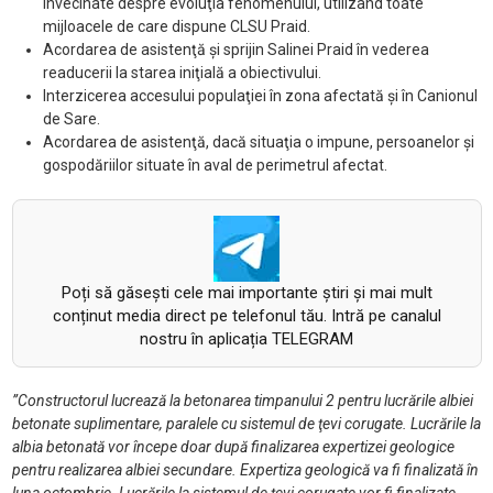
învecinate despre evoluţia fenomenului, utilizând toate
mijloacele de care dispune CLSU Praid.
Acordarea de asistenţă şi sprijin Salinei Praid în vederea
readucerii la starea iniţială a obiectivului.
Interzicerea accesului populaţiei în zona afectată şi în Canionul
de Sare.
Acordarea de asistenţă, dacă situaţia o impune, persoanelor şi
gospodăriilor situate în aval de perimetrul afectat.
Poți să găsești cele mai importante știri și mai mult
conținut media direct pe telefonul tău. Intră pe canalul
nostru în aplicația TELEGRAM
”Constructorul lucrează la betonarea timpanului 2 pentru lucrările albiei
betonate suplimentare, paralele cu sistemul de ţevi corugate. Lucrările la
albia betonată vor începe doar după finalizarea expertizei geologice
pentru realizarea albiei secundare. Expertiza geologică va fi finalizată în