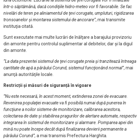
luna octombrie. Lucrările la sistemul de ţevi corugate vor fi finalizate
într-o săptămână, dacă condiţiile hidro-meteo vor fi favorabile. Se fac
nivelări de teren pe aliniamentul de ţevi corugate, umpluturi, rigidizarea
tronsoanelor şi montarea sistemului de ancorare”
, mai transmite
instituţia citată.
Sunt executate mai multe lucrări de înălţare a barajului provizoriu
din amonte pentru controlul suplimentar al debitelor, dar şi la digul
din amonte.
”La data prezentei sistemul de ţevi corugate preia şi tranzitează întreaga
cantitate de apă a pârâului Corund, sistemul funcţionând normal”
, mai
anunţă autorităţile locale.
Restricții și măsuri de siguranță în vigoare
”Nu este necesară, în acest moment, extinderea zonei de evacuare.
Revenirea populaţiei evacuate va fi posibilă numai după punerea în
funcţiune a noilor sisteme de monitorizare, calibrarea acestora,
colectarea de date şi stabilirea pragurilor de alertare automate, respectiv
integrarea în sistemul de monitorizare şi alarmare. Pomparea apei din
mină nu poate începe decât după finalizarea devierii permanente a
pârâului Corund”,
a mai transmis Prefectura Harghita.