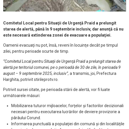
Comitetul Local pentru Situaţii de Urgenţă Praid a prelungit
starea de alertă, până în 9 septembrie inclusiv, dar anunţă că nu
este necesară extinderea zonei de evacuare a populaţiei.
Oamenii evacuaţi nu pot, însă, reveni în locuinţe decât pe timpul
zilei, pentru perioade scurte de timp.
”Comitetul Local pentru Situaţii de Urgenţă Praid a prelungit starea de
alertă pe teritoriul comunei, pe o perioadă de 30 de zile, în perioada 9
august – 9 septembrie 2025, inclusiv”,
a transmis, joi, Prefectura
Harghita, potrivit stirileprotv.ro.
Potrivit sursei citate, pe perioada stării de alertă, vor fi luate
următoarele măsuri:
Mobilizarea tuturor mijloacelor, forţelor şi factorilor decizionali
necesari pentru executarea lucrărilor de deviere provizorie a
pârâului Corund.
Informarea punctuală a populaţiei din comună şi din localităţile