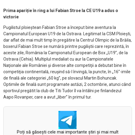
Prima apariție în ring a lui Fabian Stroe la CE U19 a adus o
victorie
Pugilistul ploieștean Fabian Stroe a început bine aventura la
Campionatul European U19 de la Ostrava. Legitimat la CSM Ploieşti,
dar aflat de mai mult timp în pregătire la Centrul Olimpic de la Brăila,
boxerul Fabian Stroe se numără printre pugiliştii care reprezintă, în
aceste zile, România la Campionatul European de Box „U19”, de la
Ostrava (Cehia). Multiplul medaliat cu aur la Campionatele
Naţionale ale României şi diverse alte competiţii a debutat bine în
competiţia continentală, reuşind să-l învingă, la puncte, în „16”-imile
de finală ale categoriei „60 kg”, pe slovacul Martin Bohuncak.
Optimile de finală sunt programate astăzi, 2 octombrie, atunci când
sportivul pregătit la club de Titi Tudor îl va întâlni pe finlandezul
Aapo Rovanper, care a avut „liber” în primul tur.
Poți să găsești cele mai importante știri și mai mult