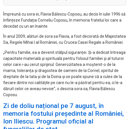
Împreună cu sora ei, Flavia Bălescu-Coposu, au decis în iulie 1996 să
înființeze Fundația Corneliu Coposu, în memoria fratelui lor care a
decedat cu un an înainte.
În anul 2009, alături de sora sa Flavia, a fost decorată de Majestatea
Sa, Regele Mihai I al României, cu Crucea Casei Regale a României.
„Pentru familie, ea a devenit stâlpul siguranței. Și-a dedicat întreaga
capacitate materială și spirituală pentru folosul familiei și al tuturor
celor care i-au cerut sprijinul. Generozitatea a moștenit-o de la
mama, toleranța și dragostea de oameni de la Cornel, spiritul de
dreptate de la tata și de la Doina și se poate spune că a cules de la
fiecare dintre noi calitățile pe care nu le-a păstrat pentru ea, ci le-a
dăruit celor ce aveau nevoie”, o descria sora sa, Flavia Bălescu
Coposu.
Zi de doliu național pe 7 august, în
memoria fostului președinte al României,
Ion Iliescu. Programul oficial al