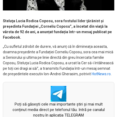
Steluţa Lucia Rodica Coposu, sora fostului lider ţărănist şi
preşedinta Fundaţiei „Corneliu Coposu”, a încetat din viaţă la
vârsta de 92 de ani, a anunțat fundația într-un mesaj publicat pe
Facebook.
„Cu sufletul zdrobit de durere, vă anunț că în dimineața aceasta,
doamna președinte a Fundației Corneliu Coposu, sora cea mai mică
a Seniorului și ultima pe linie directă din greu încercata familie
Coposu, Steluţa Lucia Rodica Coposu, a urcat la Cer să-i întâlnească
pe toți cei dragi ai săi”, a transmits Fundația într-un mesaj semnat
de președintele executiv Ion-Andrei Gherasim, potrivit
HotNews.ro
.
Poți să găsești cele mai importante știri și mai mult
conținut media direct pe telefonul tău. Intră pe canalul
nostru în aplicația TELEGRAM