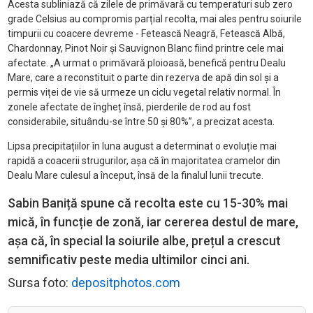
Acesta subliniază că zilele de primăvară cu temperaturi sub zero
grade Celsius au compromis parțial recolta, mai ales pentru soiurile
timpurii cu coacere devreme - Fetească Neagră, Fetească Albă,
Chardonnay, Pinot Noir și Sauvignon Blanc fiind printre cele mai
afectate. „A urmat o primăvară ploioasă, benefică pentru Dealu
Mare, care a reconstituit o parte din rezerva de apă din sol și a
permis viței de vie să urmeze un ciclu vegetal relativ normal. În
zonele afectate de îngheț însă, pierderile de rod au fost
considerabile, situându-se între 50 și 80%”, a precizat acesta.
Lipsa precipitațiilor în luna august a determinat o evoluție mai
rapidă a coacerii strugurilor, așa că în majoritatea cramelor din
Dealu Mare culesul a început, însă de la finalul lunii trecute.
Sabin Baniță spune că recolta este cu 15-30% mai
mică, în funcție de zonă, iar cererea destul de mare,
așa că, în special la soiurile albe, prețul a crescut
semnificativ peste media ultimilor cinci ani.
Sursa foto:
depositphotos.com