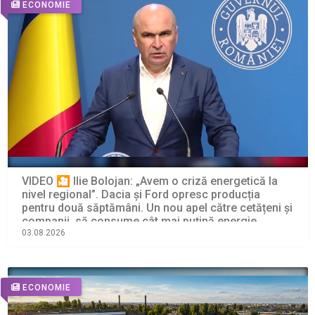
ECONOMIE
VIDEO 🎦 Ilie Bolojan: „Avem o criză energetică la
nivel regional”. Dacia și Ford opresc producția
pentru două săptămâni. Un nou apel către cetățeni și
companii, să consume cât mai puțină energie
electrică
03.08.2026
ECONOMIE