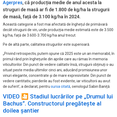
Agerpres
, că producția medie de anul acesta la
struguri de masă ar fi de 1.800 de kg/ha la strugurii
de masă, față de 3.100 kg/ha în 2024.
Această categorie a fost mai afectată de înghețul de primăvară
decât strugurii de vin, unde producția medie estimată este de 3.500
kg/ha, față de 3.600-3.700 kg/ha anul trecut.
Pe de altă parte, calitatea strugurilor este superioară.
„Privind retrospectiv, putem spune că 2025 este un an memorabil, în
primul rând prin înghețurile din aprilie care au rămas în memoria
viticultorilor. Din punct de vedere calitativ însă, strugurii obținuți s-au
situat peste media ultimilor cinci ani, aducând promisiunea unor
vinuri elegante, concentrate și de mare expresivitate. Din punct de
vedere cantitativ, pierderile au fost evidente, iar viticultorii au avut
de suferit', a declarat, pentru
sursa citată
, oenologul Sabin Baniță.
VIDEO 🎦 Stadiul lucrărilor pe „Drumul lui
Bachus”. Constructorul pregătește al
doilea șantier