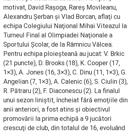
motivat, David Raşoga, Rareş Movileanu,
Alexandru Şerban şi Vlad Borcan, aflaţi cu
echipa Colegiului Naţional Mihai Viteazul la
Turneul Final al Olimpiadei Naţionale a
Sportului Şcolar, de la Râmnicu Vâlcea.
Pentru echipa ploieșteană au jucat: V. Brkic
(21 puncte), D. Brooks (18), K. Cooper (17,
1×3), A. Jones (16, 3×3), C. Dinu (11, 1×3), G.
Angelian (7, 1×3), A. Calenic (6), S. Ciulin (3),
R. Pătraru (2), F. Diaconescu (2). La finalul
unui sezon liniştit, încheiat fără emoţiile din
anii anteriori, a fost atins şi obiectivul
promovării la prima echipă a 9 jucători
crescuţi de club, din totalul de 16, evoluând