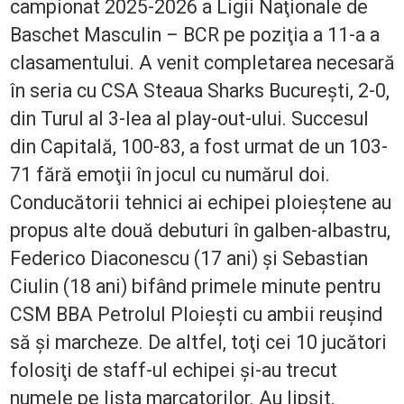
campionat 2025-2026 a Ligii Naţionale de
Baschet Masculin – BCR pe poziţia a 11-a a
clasamentului. A venit completarea necesară
în seria cu CSA Steaua Sharks Bucureşti, 2-0,
din Turul al 3-lea al play-out-ului. Succesul
din Capitală, 100-83, a fost urmat de un 103-
71 fără emoţii în jocul cu numărul doi.
Conducătorii tehnici ai echipei ploieștene au
propus alte două debuturi în galben-albastru,
Federico Diaconescu (17 ani) şi Sebastian
Ciulin (18 ani) bifând primele minute pentru
CSM BBA Petrolul Ploieşti cu ambii reuşind
să și marcheze. De altfel, toţi cei 10 jucători
folosiţi de staff-ul echipei şi-au trecut
numele pe lista marcatorilor. Au lipsit,