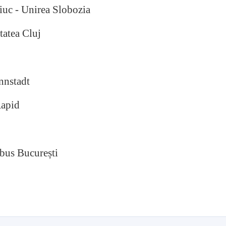
uc - Unirea Slobozia
tatea Cluj
nnstadt
Rapid
bus București