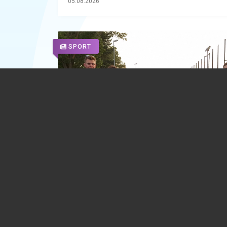
05.08.2026
SPORT
În viteză, pe role. 16 medalii pentru
patinatorii de la CSM Ploiești