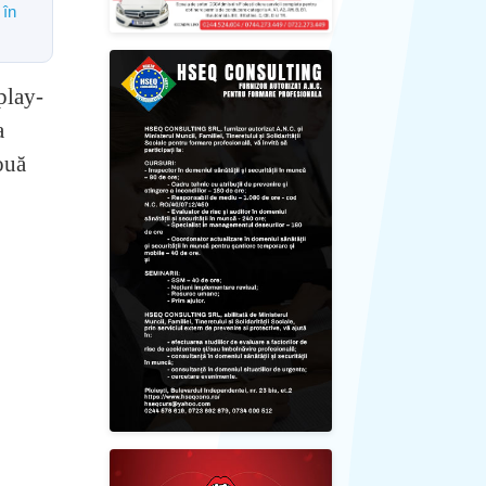
 în
play-
a
ouă