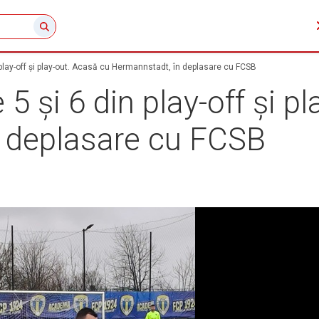
n play-off și play-out. Acasă cu Hermannstadt, în deplasare cu FCSB
 5 și 6 din play-off și p
 deplasare cu FCSB