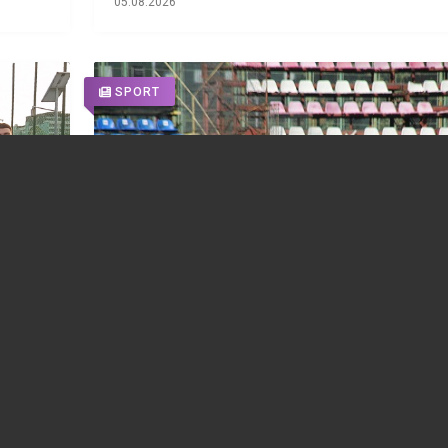
05.08.2026
SPORT
CSO Tricolorul Breaza crește ritmul
antrenamentelor. Cantonament la Valea
Doftanei