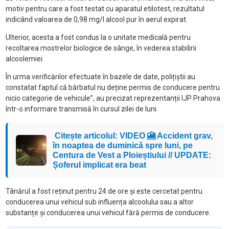
motiv pentru care a fost testat cu aparatul etilotest, rezultatul
indicând valoarea de 0,98 mg/l alcool pur în aerul expirat.
Ulterior, acesta a fost condus la o unitate medicală pentru
recoltarea mostrelor biologice de sânge, în vederea stabilirii
alcoolemiei.
În urma verificărilor efectuate în bazele de date, polițiștii au
constatat faptul că bărbatul nu deține permis de conducere pentru
nicio categorie de vehicule”, au precizat reprezentanții IJP Prahova
într-o informare transmisă în cursul zilei de luni.
Citește articolul: VIDEO 🎦 Accident grav,
în noaptea de duminică spre luni, pe
Centura de Vest a Ploieștiului // UPDATE:
Șoferul implicat era beat
Tânărul a fost reținut pentru 24 de ore și este cercetat pentru
conducerea unui vehicul sub influența alcoolului sau a altor
substanțe și conducerea unui vehicul fără permis de conducere.