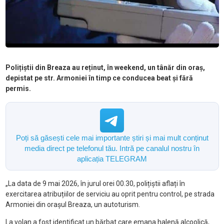
Polițiștii din Breaza au reținut, în weekend, un tânăr din oraș,
depistat pe str. Armoniei în timp ce conducea beat și fără
permis.
Poți să găsești cele mai importante știri și mai mult conținut
media direct pe telefonul tău. Intră pe canalul nostru în
aplicația TELEGRAM
„La data de 9 mai 2026, în jurul orei 00.30, polițiștii aflați în
exercitarea atribuțiilor de serviciu au oprit pentru control, pe strada
Armoniei din orașul Breaza, un autoturism.
La volan a fost identificat un bărbat care emana halenă alcoolică,