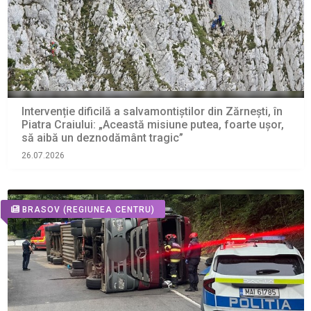
Intervenție dificilă a salvamontiștilor din Zărnești, în
Piatra Craiului: „Această misiune putea, foarte ușor,
să aibă un deznodământ tragic”
26.07.2026
BRASOV
(REGIUNEA CENTRU)