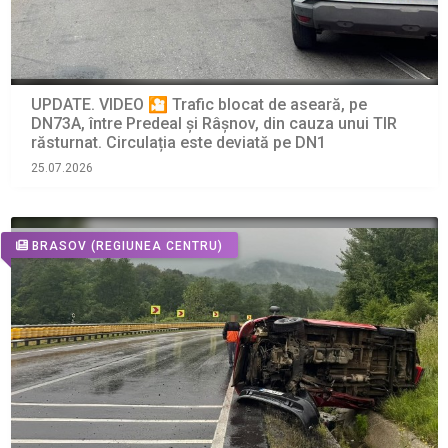
UPDATE. VIDEO 🎦 Trafic blocat de aseară, pe
DN73A, între Predeal și Râșnov, din cauza unui TIR
răsturnat. Circulația este deviată pe DN1
25.07.2026
BRASOV
(REGIUNEA CENTRU)