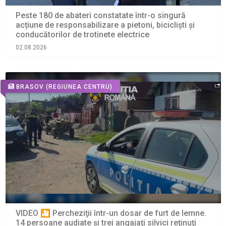
Peste 180 de abateri constatate într-o singură
acțiune de responsabilizare a pietoni, bicicliști și
conducătorilor de trotinete electrice
02.08.2026
BRASOV
(REGIUNEA CENTRU)
VIDEO 🎦 Percheziţii într-un dosar de furt de lemne.
14 persoane audiate și trei angajaţi silvici reţinuţi