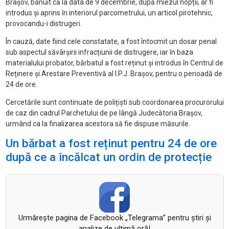
Brașov, bănuit că la data de 9 decembrie, după miezul nopții, ar fi
introdus și aprins în interiorul parcometrului, un articol pirotehnic,
provocandu-i distrugeri.
În cauză, date fiind cele constatate, a fost întocmit un dosar penal
sub aspectul săvârșirii infracțiunii de distrugere, iar în baza
materialului probator, bărbatul a fost reținut și introdus în Centrul de
Reținere și Arestare Preventivă al I.P.J. Brașov, pentru o perioadă de
24 de ore.
Cercetările sunt continuate de polițiști sub coordonarea procurorului
de caz din cadrul Parchetului de pe lângă Judecătoria Brașov,
urmând ca la finalizarea acestora să fie dispuse măsurile.
Un bărbat a fost reținut pentru 24 de ore
după ce a încălcat un ordin de protecție
Urmăreşte pagina de Facebook „Telegrama” pentru ştiri şi
analize de ultimă oră!