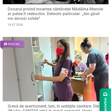
Dosarul privind moartea cântăreței Mădălina Manole
ar putea fi redeschis. Detectiv particular: „Am găsit
noi dovezi solide”
18.07.2026
SOCIAL
Newsletter
Grevă de avertisment, luni, în unitățile sanitare. Din
28 iulie, SANITAS intră în grevă generală. Harta