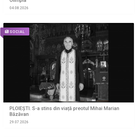
Olimpia
04.08.2026
SOCIAL
PLOIEȘTI. S-a stins din viață preotul Mihai Marian
Băzăvan
29.07.2026