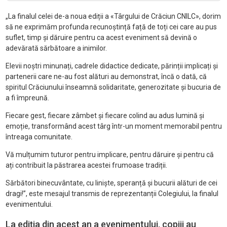
„La finalul celei de-a noua ediții a «Târgului de Crăciun CNILC», dorim
să ne exprimăm profunda recunoștință față de toți cei care au pus
suflet, timp și dăruire pentru ca acest eveniment să devină o
adevărată sărbătoare a inimilor.
Elevii noștri minunați, cadrele didactice dedicate, părinții implicați și
partenerii care ne-au fost alături au demonstrat, încă o dată, că
spiritul Crăciunului înseamnă solidaritate, generozitate și bucuria de
a fi împreună.
Fiecare gest, fiecare zâmbet și fiecare colind au adus lumină și
emoție, transformând acest târg într-un moment memorabil pentru
întreaga comunitate.
Vă mulțumim tuturor pentru implicare, pentru dăruire și pentru că
ați contribuit la păstrarea acestei frumoase tradiții.
Sărbători binecuvântate, cu liniște, speranță și bucurii alături de cei
dragi!”, este mesajul transmis de reprezentanții Colegiului, la finalul
evenimentului.
La ediția din acest an a evenimentului, copiii au