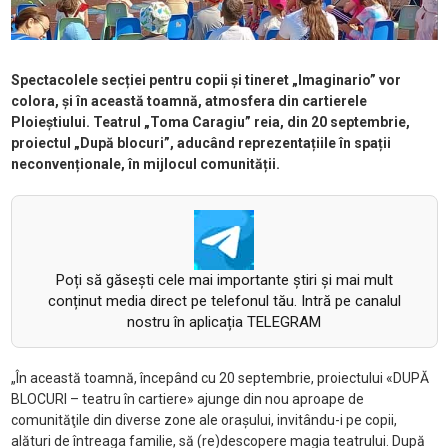
Spectacolele secției pentru copii și tineret „Imaginario” vor
colora, și în această toamnă, atmosfera din cartierele
Ploieștiului. Teatrul „Toma Caragiu” reia, din 20 septembrie,
proiectul „După blocuri”, aducând reprezentațiile în spații
neconvenționale, în mijlocul comunității.
Poți să găsești cele mai importante știri și mai mult
conținut media direct pe telefonul tău. Intră pe canalul
nostru în aplicația TELEGRAM
„În această toamnă, începând cu 20 septembrie, proiectului «DUPĂ
BLOCURI – teatru în cartiere» ajunge din nou aproape de
comunităţile din diverse zone ale oraşului, invitându-i pe copii,
alături de întreaga familie, să (re)descopere magia teatrului. După