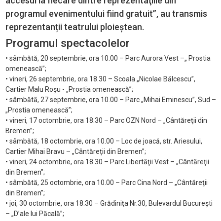
accesul la fiecare dintre reprezentaţiile din
programul evenimentului fiind gratuit”, au transmis
reprezentanții teatrului ploieștean.
Programul spectacolelor
• sâmbătă, 20 septembrie, ora 10.00 – Parc Aurora Vest –„ Prostia
omenească”;
• vineri, 26 septembrie, ora 18.30 – Scoala „Nicolae Bălcescu”,
Cartier Malu Roşu - „Prostia omenească”;
• sâmbătă, 27 septembrie, ora 10.00 – Parc „Mihai Eminescu”, Sud –
„Prostia omenească”;
• vineri, 17 octombrie, ora 18.30 – Parc OZN Nord – „Cântăreţii din
Bremen”;
• sâmbătă, 18 octombrie, ora 10.00 – Loc de joacă, str. Ariesului,
Cartier Mihai Bravu – „Cântăreţii din Bremen”;
• vineri, 24 octombrie, ora 18.30 – Parc Libertăţii Vest – „Cântăreţii
din Bremen”;
• sâmbătă, 25 octombrie, ora 10.00 – Parc Cina Nord – „Cântăreţii
din Bremen”;
• joi, 30 octombrie, ora 18.30 – Grădiniţa Nr.30, Bulevardul Bucureşti
– „D’ale lui Păcală”;