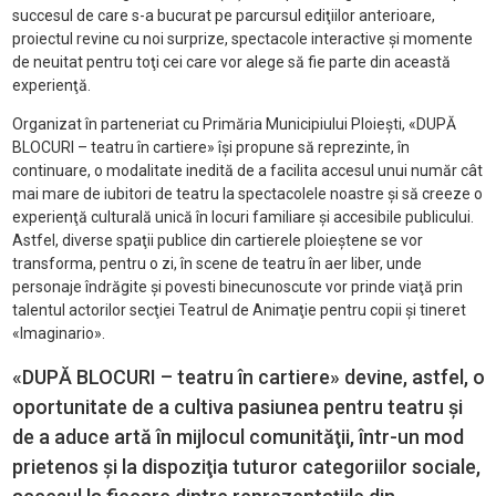
succesul de care s-a bucurat pe parcursul ediţiilor anterioare,
proiectul revine cu noi surprize, spectacole interactive şi momente
de neuitat pentru toţi cei care vor alege să fie parte din această
experienţă.
Organizat în parteneriat cu Primăria Municipiului Ploieşti, «DUPĂ
BLOCURI – teatru în cartiere» îşi propune să reprezinte, în
continuare, o modalitate inedită de a facilita accesul unui număr cât
mai mare de iubitori de teatru la spectacolele noastre şi să creeze o
experienţă culturală unică în locuri familiare şi accesibile publicului.
Astfel, diverse spaţii publice din cartierele ploieştene se vor
transforma, pentru o zi, în scene de teatru în aer liber, unde
personaje îndrăgite şi povesti binecunoscute vor prinde viaţă prin
talentul actorilor secţiei Teatrul de Animaţie pentru copii şi tineret
«Imaginario».
«DUPĂ BLOCURI – teatru în cartiere» devine, astfel, o
oportunitate de a cultiva pasiunea pentru teatru şi
de a aduce artă în mijlocul comunităţii, într-un mod
prietenos şi la dispoziţia tuturor categoriilor sociale,