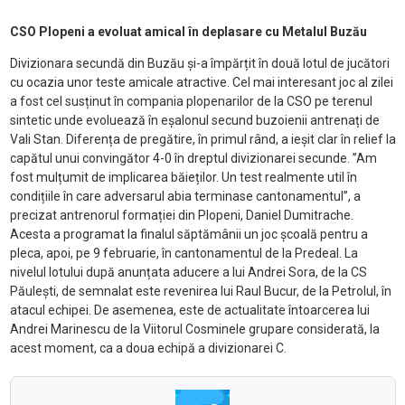
CSO Plopeni a evoluat amical în deplasare cu Metalul Buzău
Divizionara secundă din Buzău și-a împărțit în două lotul de jucători
cu ocazia unor teste amicale atractive. Cel mai interesant joc al zilei
a fost cel susținut în compania plopenarilor de la CSO pe terenul
sintetic unde evoluează în eșalonul secund buzoienii antrenați de
Vali Stan. Diferența de pregătire, în primul rând, a ieșit clar în relief la
capătul unui convingător 4-0 în dreptul divizionarei secunde. ”Am
fost mulțumit de implicarea băieților. Un test realmente util în
condițiile în care adversarul abia terminase cantonamentul”, a
precizat antrenorul formației din Plopeni, Daniel Dumitrache.
Acesta a programat la finalul săptămânii un joc școală pentru a
pleca, apoi, pe 9 februarie, în cantonamentul de la Predeal. La
nivelul lotului după anunțata aducere a lui Andrei Sora, de la CS
Păulești, de semnalat este revenirea lui Raul Bucur, de la Petrolul, în
atacul echipei. De asemenea, este de actualitate întoarcerea lui
Andrei Marinescu de la Viitorul Cosminele grupare considerată, la
acest moment, ca a doua echipă a divizionarei C.