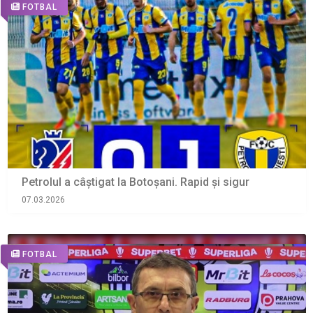
FOTBAL
Petrolul a câștigat la Botoșani. Rapid și sigur
07.03.2026
FOTBAL