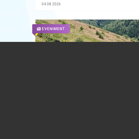
04.08.2026
EVENIMENT
A opta victimă din acest an, în zona m
din Prahova. Omul a suferit un stop car
respirator în timp ce se afla la cules de