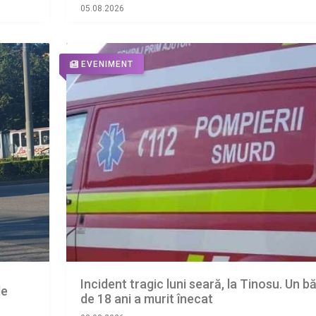
bani de amendă
05.08.2026
EVENIMENT
Incident tragic luni seară, la Tinosu. Un bă
de
de 18 ani a murit înecat