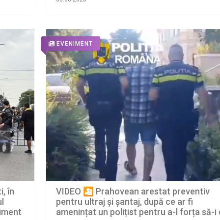
i
EVENIMENT
, în
VIDEO 🎦 Prahovean arestat preventiv
l
pentru ultraj și șantaj, după ce ar fi
niment
amenințat un polițist pentru a-l forța să-i