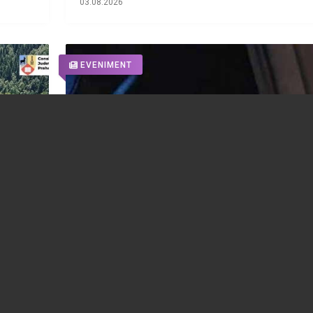
03.08.2026
EVENIMENT
ontană
Dosare penale, în weekend, la Ploiești și
dio-
Vărbilău, pentru doi șoferi și o șoferiță
 afine
depistați beți la volan