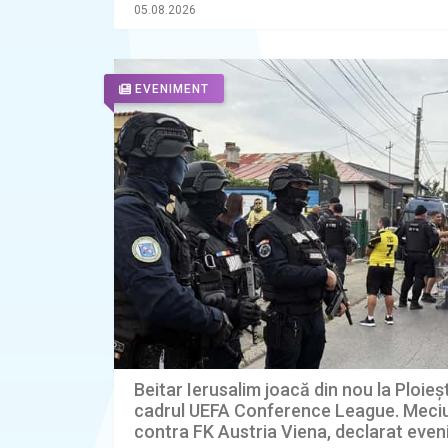
din anchetă făcute publice de procuror
05.08.2026
EVENIMENT
Beitar Ierusalim joacă din nou la Ploiești
cadrul UEFA Conference League. Meciu
contra FK Austria Viena, declarat eve