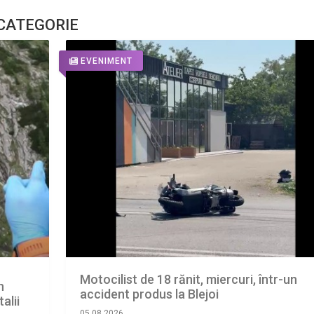
 CATEGORIE
EVENIMENT
Motocilist de 18 rănit, miercuri, într-un
n
accident produs la Blejoi
alii
05.08.2026