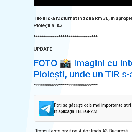
TIR-ul s-a răsturnat în zona km 30, în apropi
Ploiești al A3.
*******************************
UPDATE
FOTO 📸 Imagini cu inte
Ploiești, unde un TIR s
*******************************
Poți să găsești cele mai importante știri
în aplicația TELEGRAM
„Traficul este oprit pe Autostrada A3 București - 