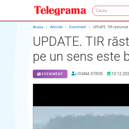
Acasa
Articole
Eveniment
UPDATE. TIR răsturnat p
UPDATE. TIR răstu
pe un sens este 
IOANA STROE
10.12.20
EVENIMENT