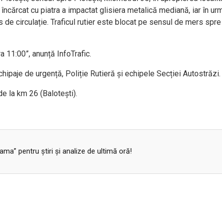
 încărcat cu piatra a impactat glisiera metalică mediană, iar în ur
s de circulație. Traficul rutier este blocat pe sensul de mers spre
a 11:00”, anunță InfoTrafic.
chipaje de urgență, Poliție Rutieră și echipele Secției Autostrăzi.
de la km 26 (Balotești).
a” pentru ştiri şi analize de ultimă oră!