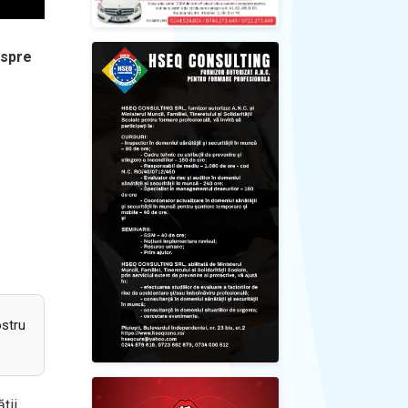
 spre
ostru
ții