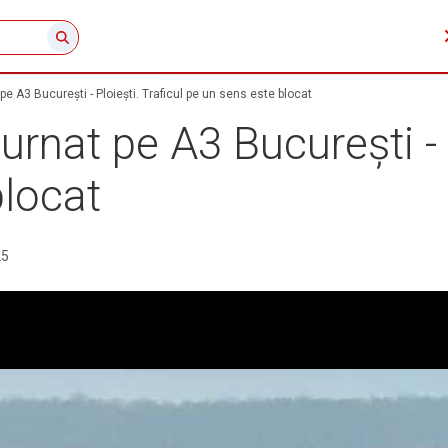
e A3 București - Ploiești. Traficul pe un sens este blocat
rnat pe A3 București - P
blocat
25