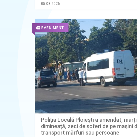
cu grad ridicat de risc
05.08.2026
EVENIMENT
Poliția Locală Ploiești a amendat, marți
dimineață, zeci de șoferi de pe mașini 
transport mărfuri sau persoane