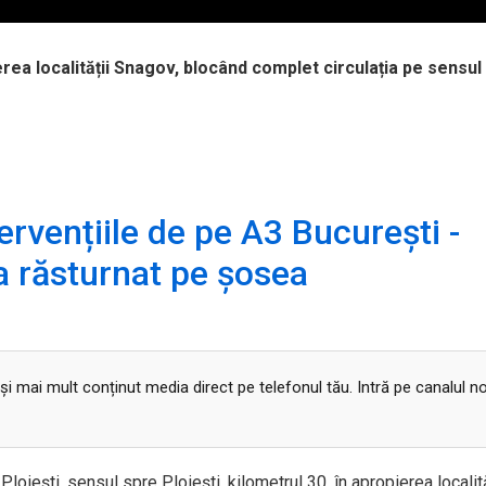
erea localității Snagov, blocând complet circulația pe sensul
rvențiile de pe A3 București -
-a răsturnat pe șosea
 și mai mult conținut media direct pe telefonul tău. Intră pe canalul n
Ploiești, sensul spre Ploiești, kilometrul 30, în apropierea localită