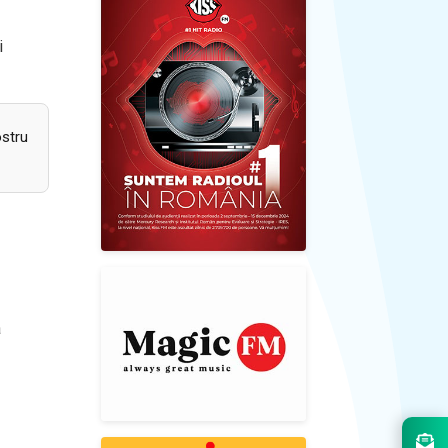
i
ostru
a