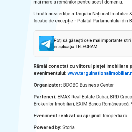
mai mare a românilor pentru acest domeniu.
Următoarea ediție a Târgului Național Imobiliar
locație de excepție - Palatul Parlamentului din B
Poți să găsești cele mai importante știri
în aplicația TELEGRAM
Rămâi conectat cu viitorul pieței imobiliare ș
evenimentului:
www.targulnationalimobiliar.
Organizator:
BDOBC Business Center
Parteneri:
EMAX Real Estate Dubai, BRD Groupe 
Brokerilor Imobiliari, EXIM Banca Românească, V
Eveniment realizat cu sprijinul:
Imopedia.ro
Powered by:
Storia