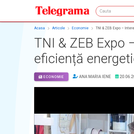
Acasa
Articole
Economie
TNI & ZEB Expo – Intere
TNI & ZEB Expo – 
eficiență energet
ANA MARIA IENE
20.06.
ECONOMIE