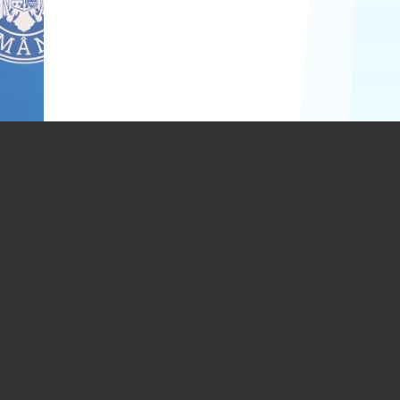
d
 Un