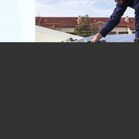
Asociația Prosumatorilor propune
Parlamentului să legifereze TVA zero 
sistemele fotovoltaice și baterii
04.08.2026
ECONOMIE