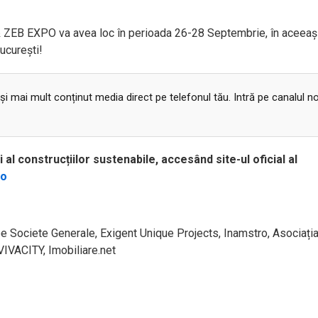
 & ZEB EXPO va avea loc în perioada 26-28 Septembrie, în aceeaș
ucurești!
 și mai mult conținut media direct pe telefonul tău. Intră pe canalul n
i al construcțiilor sustenabile
,
acces
ând
site-ul oficial al
ro
Societe Generale, Exigent Unique Projects, Inamstro, Asociați
IVACITY, Imobiliare.net