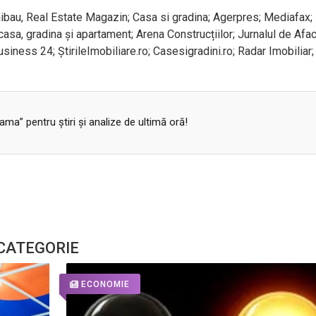
ibau, Real Estate Magazin; Casa si gradina; Agerpres; Mediafax;
casa, gradina și apartament; Arena Construcțiilor; Jurnalul de Afac
iness 24; ȘtirileImobiliare.ro; Casesigradini.ro; Radar Imobiliar;
a” pentru ştiri şi analize de ultimă oră!
 CATEGORIE
ECONOMIE