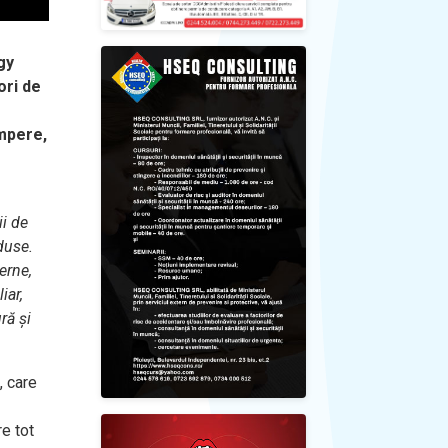
gy
ori de
umpere,
i de
duse.
erne,
iar,
ură
și
, care
re tot