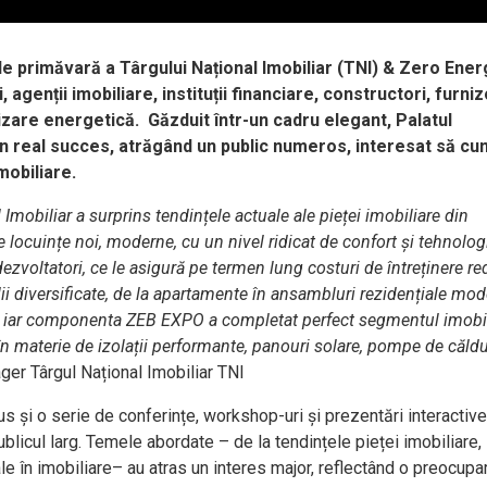
 de primăvară a Târgului Național Imobiliar (TNI) & Zero Ener
agenții imobiliare, instituții financiare, constructori, furniz
ntizare energetică. Găzduit într-un cadru elegant, Palatul
n real succes, atrăgând un public numeros, interesat să c
mobiliare.
 Imobiliar a surprins
tendințele actuale ale pieței imobiliare din
 locuințe noi, moderne, cu un nivel ridicat de confort și
tehnologi
dezvoltatori, ce le asigură pe termen lung
costuri de întreținere re
olii diversificate, de la apartamente în ansambluri rezidențiale mod
, iar componenta
ZEB EXPO
a completat perfect segmentul imobil
 în materie de izolații performante
,
panouri solare, pompe de căld
er Târgul Național Imobiliar TNI
s și o serie de conferințe, workshop-uri și prezentări interactive
publicul larg. Temele abordate – de la tendințele pieței imobiliare,
ciale în imobiliare– au atras un interes major, reflectând o preocupa