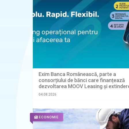
Exim Banca Românească, parte a
consorțiului de bănci care finanțează
dezvoltarea MOOV Leasing și extinder
leasingului operațional în România
04.08.2026
ECONOMIE