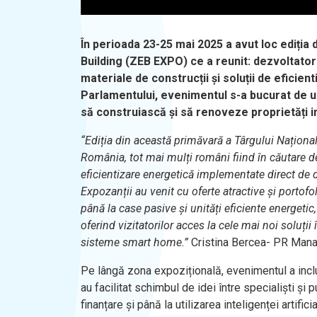
În perioada 23-25 mai 2025 a avut loc ediția
Building (ZEB EXPO) ce a reunit: dezvoltatori, 
materiale de construcții și soluții de eficie
Parlamentului, evenimentul s-a bucurat de u
să construiască și să renoveze proprietăți i
“
Ediția din această primăvară a
T
ârgului Național
Români
a,
tot mai mulți români
fiind
în căutare de
eficientizare energetică implementate direct de 
Expozanții au venit cu oferte
atractive și portof
până la
case pasive și unități eficiente energetic
oferind vizitatorilor acces la cele mai noi soluții
sisteme smart home
.”
Cristina Bercea- PR Manag
Pe lângă zona expozițională, evenimentul a inclu
au facilitat schimbul de idei între specialiști și 
finanțare și până la utilizarea inteligenței artifi