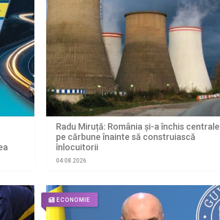
Radu Miruță: România și-a închis centrale
pe cărbune înainte să construiască
ea
înlocuitorii
04.08.2026
ECONOMIE