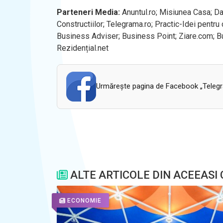
Parteneri Media:
Anuntul.ro; Misiunea Casa; Da
Constructiilor; Telegrama.ro; Practic-Idei pentru 
Business Adviser; Business Point; Ziare.com; Bus
Rezidențial.net
Urmăreşte pagina de Facebook „Telegram
ALTE ARTICOLE DIN ACEEASI
ECONOMIE