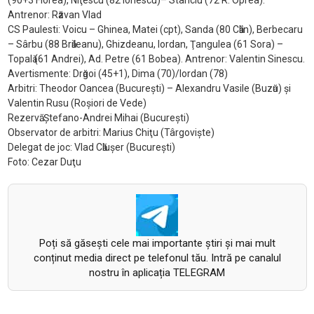
(90+3 Florea), Niţescu (82 Ionescu)– Stanciu (72 R. Oprea).
Antrenor: Rӑzvan Vlad
CS Paulesti: Voicu – Ghinea, Matei (cpt), Sanda (80 Cӑlin), Berbecaru
– Sârbu (88 Brӑileanu), Ghizdeanu, Iordan, Ţangulea (61 Sora) –
Topalӑ (61 Andrei), Ad. Petre (61 Bobea). Antrenor: Valentin Sinescu.
Avertismente: Drӑgoi (45+1), Dima (70)/Iordan (78)
Arbitri: Theodor Oancea (Bucureşti) – Alexandru Vasile (Buzӑu) şi
Valentin Rusu (Roşiori de Vede)
Rezervӑ: Ştefano-Andrei Mihai (Bucureşti)
Observator de arbitri: Marius Chiţu (Târgovişte)
Delegat de joc: Vlad Cӑluşer (Bucureşti)
Foto: Cezar Duţu
Poți să găsești cele mai importante știri și mai mult
conținut media direct pe telefonul tău. Intră pe canalul
nostru în aplicația TELEGRAM