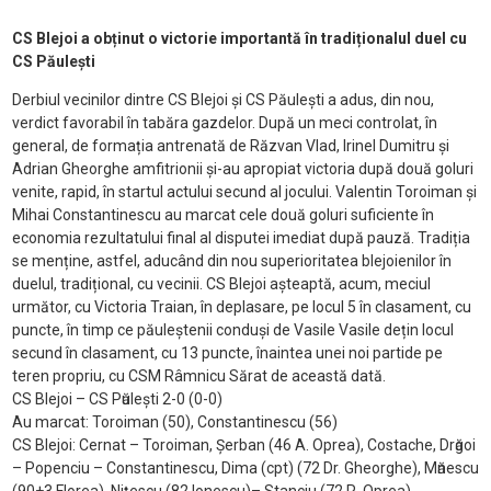
CS Blejoi a obținut o victorie importantă în tradiționalul duel cu
CS Păulești
Derbiul vecinilor dintre CS Blejoi și CS Păulești a adus, din nou,
verdict favorabil în tabăra gazdelor. După un meci controlat, în
general, de formația antrenată de Răzvan Vlad, Irinel Dumitru și
Adrian Gheorghe amfitrionii și-au apropiat victoria după două goluri
venite, rapid, în startul actului secund al jocului. Valentin Toroiman și
Mihai Constantinescu au marcat cele două goluri suficiente în
economia rezultatului final al disputei imediat după pauză. Tradiția
se menține, astfel, aducând din nou superioritatea blejoienilor în
duelul, tradițional, cu vecinii. CS Blejoi așteaptă, acum, meciul
următor, cu Victoria Traian, în deplasare, pe locul 5 în clasament, cu
puncte, în timp ce păuleștenii conduși de Vasile Vasile dețin locul
secund în clasament, cu 13 puncte, înaintea unei noi partide pe
teren propriu, cu CSM Râmnicu Sărat de această dată.
CS Blejoi – CS Pӑuleşti 2-0 (0-0)
Au marcat: Toroiman (50), Constantinescu (56)
CS Blejoi: Cernat – Toroiman, Şerban (46 A. Oprea), Costache, Drӑgoi
– Popenciu – Constantinescu, Dima (cpt) (72 Dr. Gheorghe), Mӑnescu