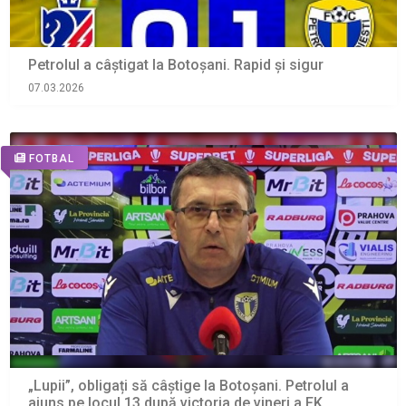
Petrolul a câștigat la Botoșani. Rapid și sigur
07.03.2026
FOTBAL
„Lupii”, obligați să câștige la Botoșani. Petrolul a
ajuns pe locul 13 după victoria de vineri a FK