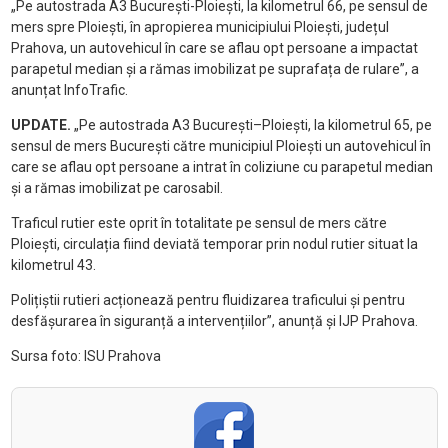
„Pe autostrada A3 București-Ploiești, la kilometrul 66, pe sensul de
mers spre Ploiești, în apropierea municipiului Ploiești, județul
Prahova, un autovehicul în care se aflau opt persoane a impactat
parapetul median și a rămas imobilizat pe suprafața de rulare”, a
anunțat InfoTrafic.
UPDATE.
„Pe autostrada A3 București–Ploiești, la kilometrul 65, pe
sensul de mers București către municipiul Ploiești un autovehicul în
care se aflau opt persoane a intrat în coliziune cu parapetul median
și a rămas imobilizat pe carosabil.
Traficul rutier este oprit în totalitate pe sensul de mers către
Ploiești, circulația fiind deviată temporar prin nodul rutier situat la
kilometrul 43.
Polițiștii rutieri acționează pentru fluidizarea traficului și pentru
desfășurarea în siguranță a intervențiilor”, anunță și IJP Prahova.
Sursa foto: ISU Prahova