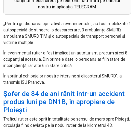
conținut media direct pe telefonul tău. Intră pe canalul
nostru în aplicația TELEGRAM
„
Pentru gestionarea operativă a evenimentului, au fost mobilizate 1
autospecială de stingere, o descarcerare, 3 ambulanțe SMURD,
ambulanța SMURD TIM și o autospecială de transport personal și
victime multiple.
În evenimentul rutier a fost implicat un autoturism, precum și cei 8
ocupanți ai acestuia. Din primele date, o persoană ar fi în stare de
inconștiență, iar alte 6 în stare critică.
În sprijinul echipajelor noastre intervine si elicopterul SMURD”, a
transmis ISU Prahova.
Șofer de 84 de ani rănit într-un accident
produs luni pe DN1B, în apropiere de
Ploiești
Traficul rutier este oprit în totalitate pe sensul de mers spre Ploiești,
circulația fiind deviată pe la nodul rutier de la kilometrul 43.