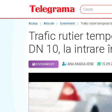
Acasa
Articole
Eveniment
Trafic rutier temporar 
Trafic rutier tem
DN 10, la intrare 
ANA MARIA IENE
15.09.
EVENIMENT