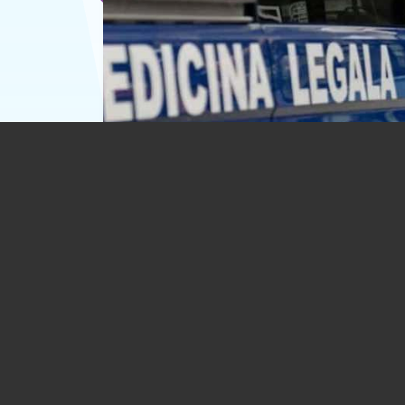
Bărbat găsit înecat, la Homorâciu. Ave
36 de ani
07.08.2026
EVENIMENT