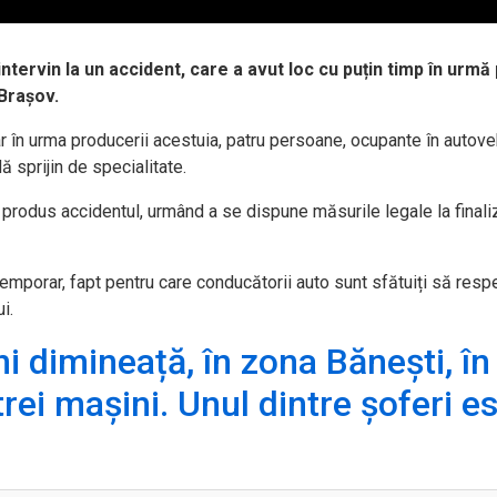
v intervin la un accident, care a avut loc cu puțin timp în urm
 Brașov.
iar în urma producerii acestuia, patru persoane, ocupante în autove
ă sprijin de specialitate.
 produs accidentul, urmând a se dispune măsurile legale la finali
 temporar, fapt pentru care conducătorii auto sunt sfătuiți să resp
i.
uni dimineață, în zona Bănești, în
rei mașini. Unul dintre șoferi e