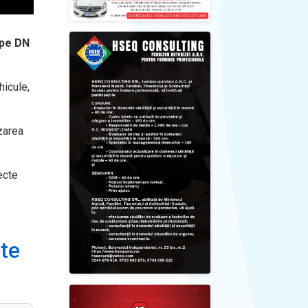
ă pe DN
hicule,
zarea
ecte
ste