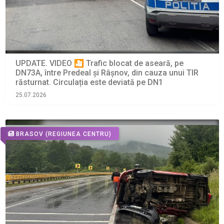
UPDATE. VIDEO 🎦 Trafic blocat de aseară, pe
DN73A, între Predeal și Râșnov, din cauza unui TIR
răsturnat. Circulația este deviată pe DN1
25.07.2026
BRASOV
(REGIUNEA CENTRU)