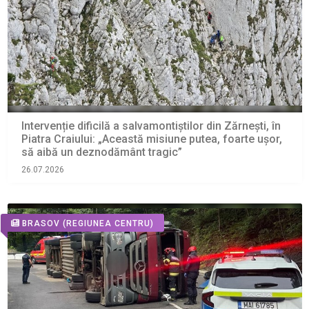
Intervenție dificilă a salvamontiștilor din Zărnești, în
Piatra Craiului: „Această misiune putea, foarte ușor,
să aibă un deznodământ tragic”
26.07.2026
BRASOV
(REGIUNEA CENTRU)