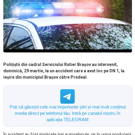
Polițiștii din cadrul Serviciului Rutier Brașov au intervenit,
duminică, 29 martie, la un accident care a avut loc pe DN 1, la
ieșire din municipiul Brașov către Predeal.
Poți să găsești cele mai importante știri și mai mult conținut
media direct pe telefonul tău. Intră pe canalul nostru în
aplicația TELEGRAM
În accident au fost implicate trei autovehicule, iar în urma producerii