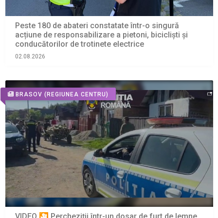
Peste 180 de abateri constatate într-o singură
acțiune de responsabilizare a pietoni, bicicliști și
conducătorilor de trotinete electrice
02.08.2026
BRASOV
(REGIUNEA CENTRU)
VIDEO 🎦 Percheziţii într-un dosar de furt de lemne.