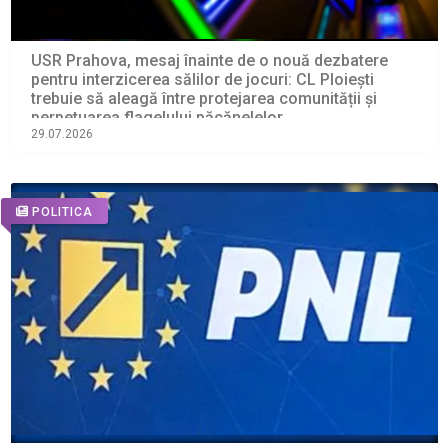
USR Prahova, mesaj înainte de o nouă dezbatere
pentru interzicerea sălilor de jocuri: CL Ploiești
trebuie să aleagă între protejarea comunității și
perpetuarea flagelului păcănelelor
29.07.2026
POLITICA