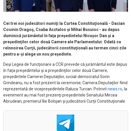
Cei trei noi judecători numiţi la Curtea Constituţională - Dacian
Cosmin Dragoş, Csaba Asztalos şi Mihai Busuioc - au depus
duminică jurământul în faţa preşedintelui Nicuşor Dan şi a
preşedinţilor celor două Camere ale Parlamentului. Odată cu
reînnoirea Curţii, judecătorii constituţionali au termen cinci zile
pentru a-şi alege un nou preşedinte.
Deşi Legea de funcţionare a CCR prevede că jurământul este depus
în faţa preşedintelui şi a preşedinţilor celor două Camere,
preşedintele Camerei Deputaţilor, social-democratul Sorin
Grindeanu, nu a fost prezent la ceremonie, Camera Deputaţilor fiind
reprezentată de vicepreşedintele Raluca Turcan. Potrivit
news.ro
, la
eveniment au mai fost prezenţi preşedintele Senatului Mircea
Abrudean, premierul Ilie Bolojan şi judecătorii Curţii Constituţionale.