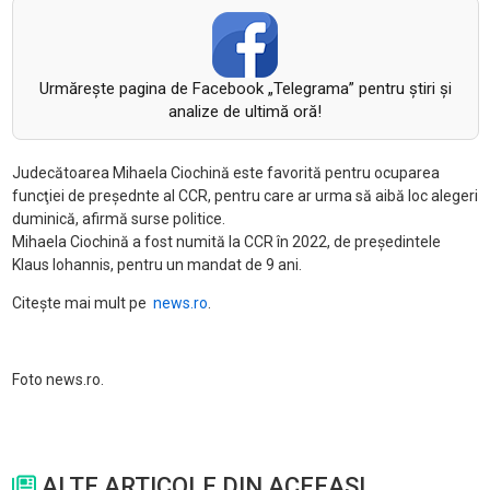
Urmăreşte pagina de Facebook „Telegrama” pentru ştiri şi
analize de ultimă oră!
Judecătoarea Mihaela Ciochină este favorită pentru ocuparea
funcţiei de preşednte al CCR, pentru care ar urma să aibă loc alegeri
duminică, afirmă surse politice.
Mihaela Ciochină a fost numită la CCR în 2022, de preşedintele
Klaus Iohannis, pentru un mandat de 9 ani.
Citește mai mult pe
news.ro
.
Foto news.ro.
ALTE ARTICOLE DIN ACEEASI