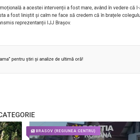
moțională a acestei intervenții a fost mare, av
ând în vedere c
ă l-
esta a fost liniștit și calm ne face să credem că
în bra
țele colegulu
ransmis reprezentanții IJJ Brașov.
a” pentru ştiri şi analize de ultimă oră!
 CATEGORIE
BRASOV
(REGIUNEA CENTRU)