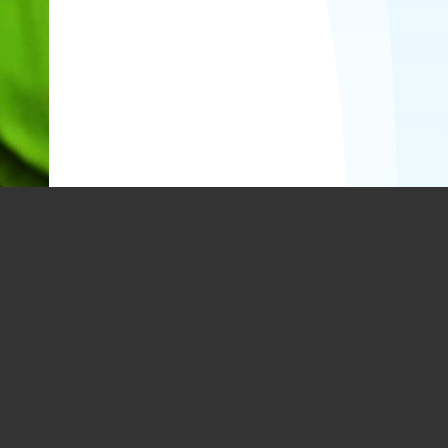
un
is