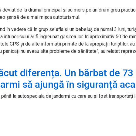
au deviat de la drumul principal și au mers pe un drum greu practica
reo șansă de a mai mișca autoturismul.
nd în vedere c
ă
în grup se afla
și un bebeluș de numai 3 luni, turiș
ea
întunericului ar fi îngreunat g
ăsirea lor.
În aproximativ 50 de mi
ele GPS și de alte informații primite de la apropiații turiștilor, au
u panicați nu aveau alte probleme de sănătate”, au relatat reprez
ăcut diferența. Un bărbat de 73
ndarmi să ajungă în siguranță ac
 p
ân
ă la autospeciala de jandarmi cu care au și fost transportați l