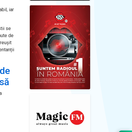
bil, iar
tii se
nute de
 reușit
entanții
 de
asă
a