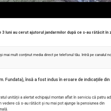
 3 luni au cerut ajutorul jandarmilor după ce s-au rătăcit în
 și mai mult conținut media direct pe telefonul tău. Intră pe canalul n
. Fundata), însă a fost indus în eroare de indicațiile din
atul unit
ății a alertat echipajul montan aflat
în serviciu c
ă patru adu
în vedere c
ă s-au rătăcit și nu mai pot ajunge la pensiunea din
inală.