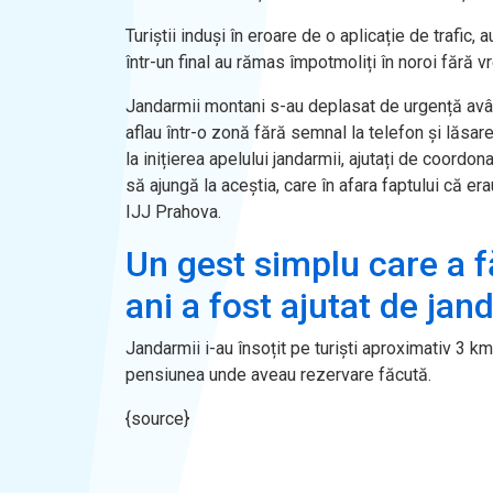
Turiștii induși
în eroare de o aplica
ție de trafic, 
într-un final au r
ămas
împotmoli
ți
în noroi f
ără v
Jandarmii montani s-au deplasat de urgență av
â
aflau
într-o zon
ă fără semnal la telefon și lăsar
la ini
țierea apelului jandarmii, ajutați de coordonat
să ajungă la aceștia, care
în afara faptului c
ă era
IJJ Prahova.
Un gest simplu care a f
ani a fost ajutat de ja
Jandarmii i-au însoțit pe turiști
aproximativ 3 km
pensiunea unde aveau rezervare făcută.
{source}