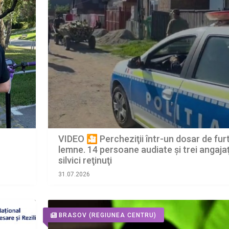
VIDEO 🎦 Percheziţii într-un dosar de fur
lemne. 14 persoane audiate și trei angajaţ
silvici reţinuţi
31.07.2026
BRASOV
(REGIUNEA CENTRU)