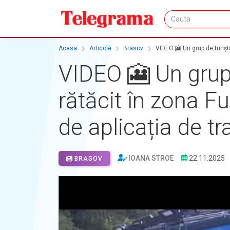
Acasa
Articole
Brasov
VIDEO 🎦 Un grup de turiști,
VIDEO 🎦 Un grup d
rătăcit în zona Fu
de aplicația de tr
IOANA STROE
22.11.2025
BRASOV