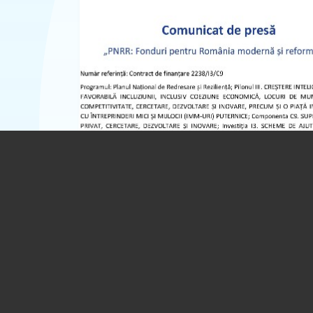
Comunicat de presă | „PNRR: Fonduri p
România modernă și reformată!” |
DREAMSCAPE GARDEN S.R.L.
29.07.2026
BRASOV
(REGIUNEA CENTRU)