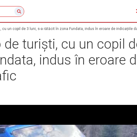
 cu un copil de 3 luni, s-a rătăcit în zona Fundata, indus în eroare de indicațiile da
e turiști, cu un copil de
ndata, indus în eroare d
afic