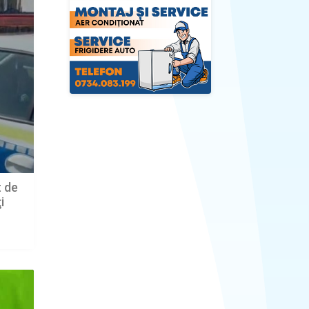
t de
i