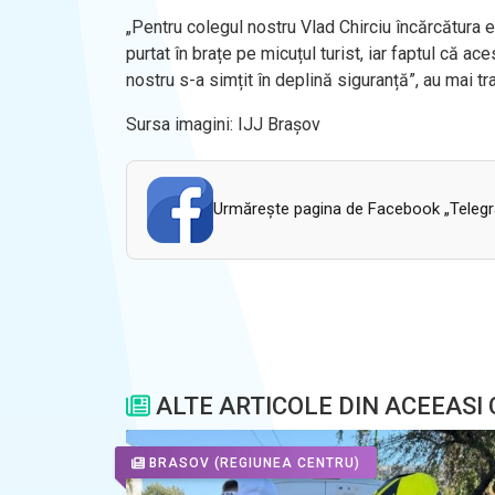
„
Pentru colegul nostru Vlad Chirciu
înc
ărcătura e
purtat
în bra
țe pe micuțul turist, iar faptul că ac
nostru s-a simțit
în deplin
ă siguranță”, au mai t
Sursa imagini: IJJ Brașov
Urmăreşte pagina de Facebook „Telegram
ALTE ARTICOLE DIN ACEEASI
BRASOV
(REGIUNEA CENTRU)