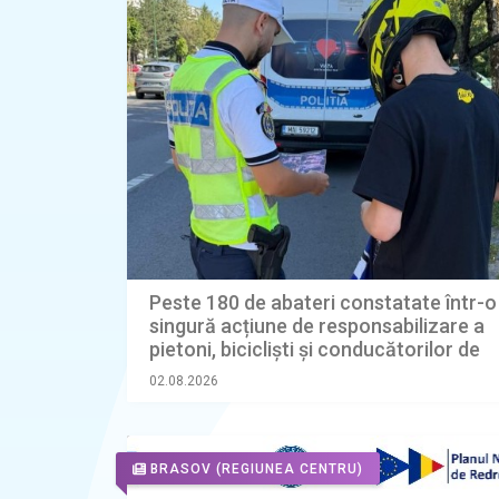
Peste 180 de abateri constatate într-o
singură acțiune de responsabilizare a
pietoni, bicicliști și conducătorilor de
trotinete electrice
02.08.2026
BRASOV
(REGIUNEA CENTRU)