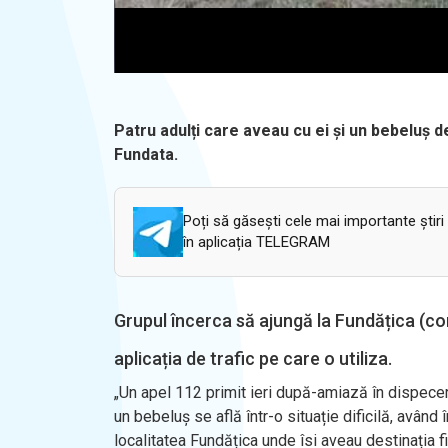
Patru adulți care aveau cu ei și un bebeluș de
Fundata.
Poți să găsești cele mai importante știri
în aplicația TELEGRAM
Grupul încerca să ajungă la Fundățica (com
aplicația de trafic pe care o utiliza.
„Un apel 112 primit ieri dup
ă-amiază
în dispecer
un bebeluș se află
într-o situa
ție dificilă, av
ând 
localitatea Fundățica unde
îsi aveau destina
ția f