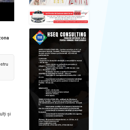
 zona
ostru
lți și