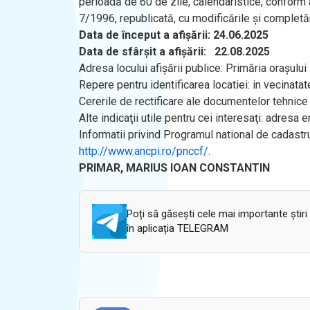
perioadă de 60 de zile, calendaristice, conform art
7/1996, republicată, cu modificările și completăr
Data de început a afişării: 24.06.2025
Data de sfârşit a afişării: 22.08.2025
Adresa locului afişării publice: Primăria orașului B
Repere pentru identificarea locatiei: in vecinatat
Cererile de rectificare ale documentelor tehnice 
Alte indicaţii utile pentru cei interesaţi: adresa 
Informatii privind Programul national de cadastr
http://www.ancpi.ro/pnccf/
.
PRIMAR,
MARIUS IOAN CONSTANTIN
Poți să găsești cele mai importante știri
în aplicația TELEGRAM