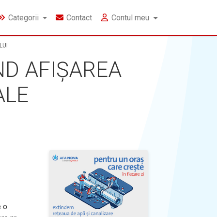
Categorii
Contact
Contul meu
LUI
IND AFIȘAREA
ALE
 o