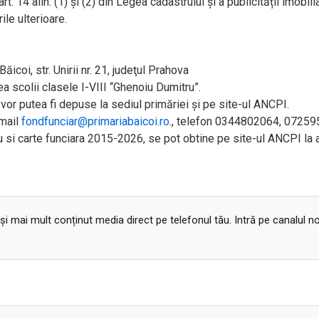
. 14 alin. (1) și (2) din Legea cadastrului și a publicității imobilia
ile ulterioare.
ăicoi, str. Unirii nr. 21, judeţul Prahova
ea scolii clasele I-VIII “Ghenoiu Dumitru”.
vor putea fi depuse la sediul primăriei și pe site-ul ANCPI.
email
fondfunciar@primariabaicoi.ro
., telefon 0344802064, 0725
u si carte funciara 2015-2026, se pot obtine pe site-ul ANCPI la
 și mai mult conținut media direct pe telefonul tău. Intră pe canalul n