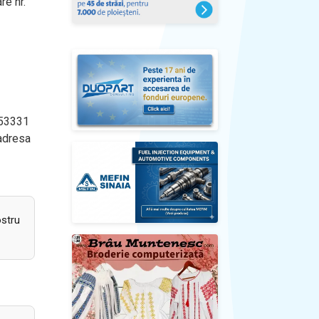
re nr.
953331
 adresa
ostru