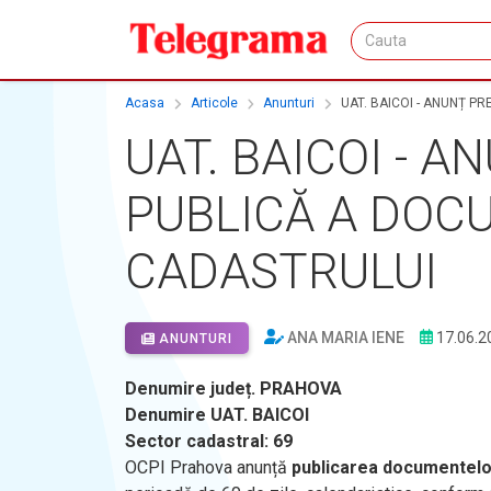
Acasa
Articole
Anunturi
UAT. BAICOI - ANUNȚ P
UAT. BAICOI - 
PUBLICĂ A DOC
CADASTRULUI
ANA MARIA IENE
17.06.2
ANUNTURI
Denumire județ. PRAHOVA
Denumire UAT. BAICOI
Sector cadastral: 69
OCPI Prahova anunță
publicarea documentelor