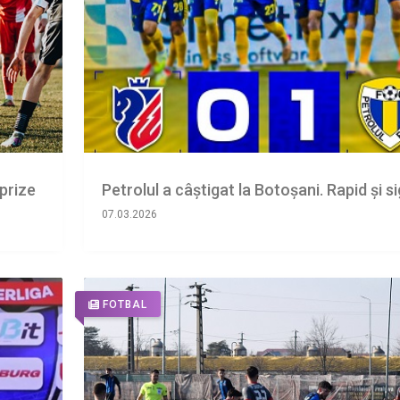
rprize
Petrolul a câștigat la Botoșani. Rapid și s
07.03.2026
FOTBAL