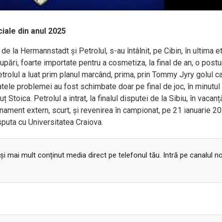
iciale din anul 2025
la Hermannstadt și Petrolul, s-au întâlnit, pe Cibin, în ultima e
upări, foarte importate pentru a cosmetiza, la final de an, o postu
trolul a luat prim planul marcând, prima, prin Tommy Jyry golul c
Datele problemei au fost schimbate doar pe final de joc, în minutul
ț Stoica. Petrolul a intrat, la finalul disputei de la Sibiu, în vacan
nament extern, scurt, și revenirea în campionat, pe 21 ianuarie 20
puta cu Universitatea Craiova.
 și mai mult conținut media direct pe telefonul tău. Intră pe canalul n