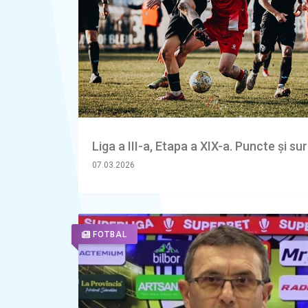
Liga a III-a, Etapa a XIX-a. Puncte și su
07.03.2026
FOTBAL