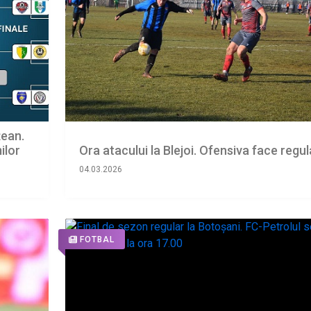
țean.
ilor
Ora atacului la Blejoi. Ofensiva face regul
04.03.2026
FOTBAL