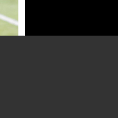
Final de sezon regular la Botoșani. FC-
Marius
Petrolul se joacă sâmbătă de la ora 17.00
02.03.2026
FOTBAL