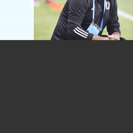
Schimbare de antrenor la adversarul
Petrolului. A plecat Leo Grozavu, vine 
Croitoru
03.03.2026
FOTBAL