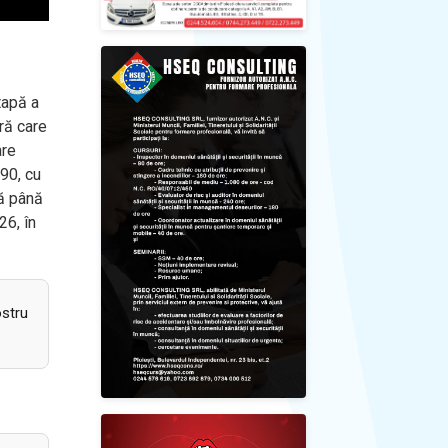
tapă a
ră care
are
 90, cu
ță până
26, în
ostru