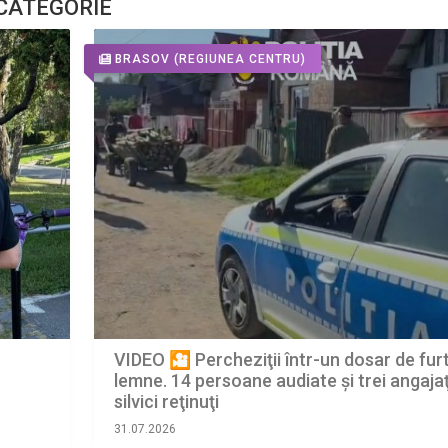
 CATEGORIE
BRASOV
(REGIUNEA CENTRU)
VIDEO 🎦 Percheziţii într-un dosar de fur
lemne. 14 persoane audiate și trei angajaţ
silvici reţinuţi
31.07.2026