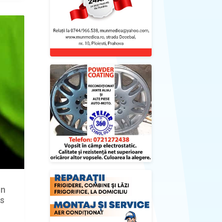
un
is