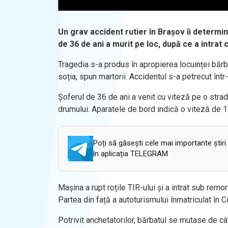
Un grav accident rutier în Brașov îi determin
de 36 de ani a murit pe loc, după ce a intrat
Tragedia s-a produs în apropierea locuinței bărba
soția, spun martorii. Accidentul s-a petrecut într-
Șoferul de 36 de ani a venit cu viteză pe o strad
drumului. Aparatele de bord indică o viteză de 
Poți să găsești cele mai importante știri
în aplicația TELEGRAM
Mașina a rupt roțile TIR-ului și a intrat sub remo
Partea din față a autoturismului înmatriculat în 
Potrivit anchetatorilor, bărbatul se mutase de cât