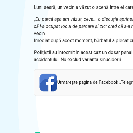
Luni seară, un vecin a văzut o scenă între ei care
„
Eu parcă așa am văzut, ceva... o discuție aprinsă 
că i-a ocupat locul de parcare și zic: cred că s-a ne
vecin.
Imediat după acest moment, bărbatul a plecat cu m
Polițiștii au întocmit în acest caz un dosar penal
accidentului. Nu exclud varianta sinuciderii.
Urmăreşte pagina de Facebook „Telegram