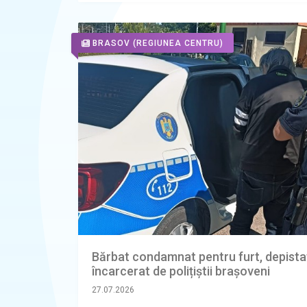
BRASOV
(REGIUNEA CENTRU)
Bărbat condamnat pentru furt, depistat
încarcerat de polițiștii brașoveni
27.07.2026