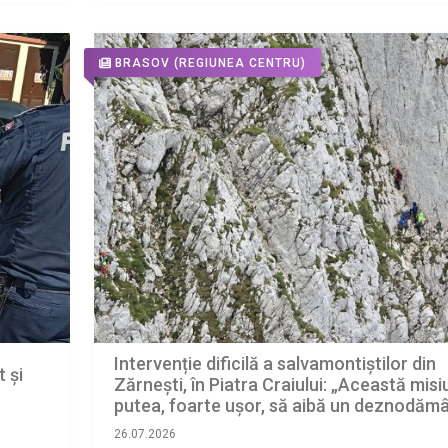
BRASOV
(REGIUNEA CENTRU)
Intervenție dificilă a salvamontiștilor din
 și
Zărnești, în Piatra Craiului: „Această mis
putea, foarte ușor, să aibă un deznodăm
tragic”
26.07.2026