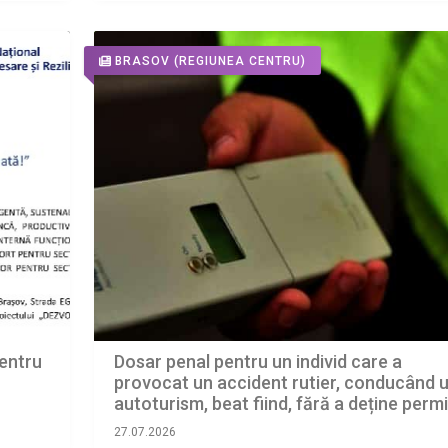
BRASOV
(REGIUNEA CENTRU)
Dosar penal pentru un individ care a
entru
provocat un accident rutier, conducând 
autoturism, beat fiind, fără a deține perm
de conducere
27.07.2026