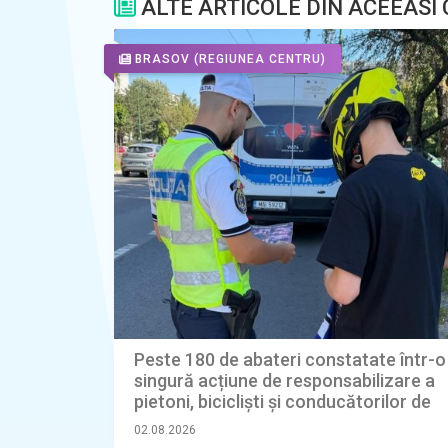
ALTE ARTICOLE DIN ACEEASI
BRASOV
(REGIUNEA CENTRU)
Peste 180 de abateri constatate într-o
singură acțiune de responsabilizare a
pietoni, bicicliști și conducătorilor de
trotinete electrice
02.08.2026