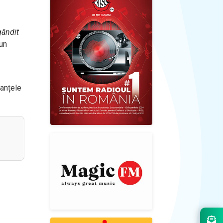
gândit
un
tanțele