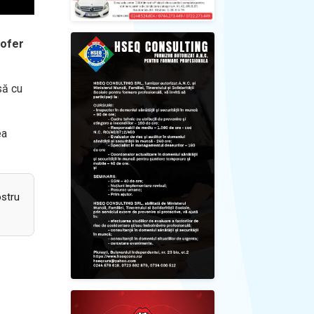
șofer
să cu
ea
ostru