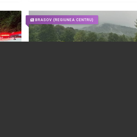
BRASOV
(REGIUNEA CENTRU)
eară,
Accident rutier pe DN1. Un autoturism s-
 cauza
răsturnat în afara carosabilului
ată pe
22.07.2026