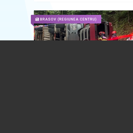
BRASOV
(REGIUNEA CENTRU)
UPDATE. VIDEO 🎦 Trafic blocat de as
pe DN73A, între Predeal și Râșnov, din
unui TIR răsturnat. Circulația este devi
DN1
25.07.2026