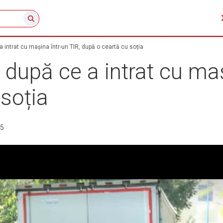
a intrat cu mașina într-un TIR, după o ceartă cu soția
 după ce a intrat cu maș
soția
25