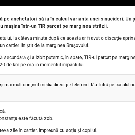
ă pe anchetatori să ia în calcul varianta unei sinucideri. Un 
 cu mașina într-un TIR parcat pe marginea străzii.
tului, la câteva minute după ce acesta ar fi avut o discuție aprin
un cartier liniștit de la marginea Brașovului.
ă secundară și a izbit puternic, în spate, TIR-ul parcat pe margin
120 de km pe oră în momentul impactului.
 și mai mult conținut media direct pe telefonul tău. Intră pe canalul n
rcă.
Constanța este făcută zob.
eva zile în cartier, împreună cu soția și copilul.