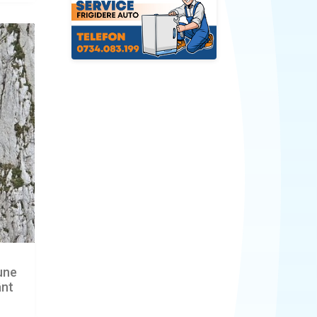
iune
ânt