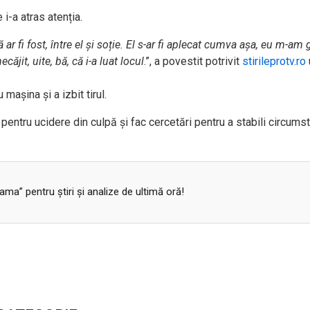
 i-a atras atenția.
ar fi fost, între el și soție. El s-ar fi aplecat cumva așa, eu m-am 
căjit, uite, bă, că i-a luat locul
.”, a povestit potrivit
stirileprotv.ro
așina și a izbit tirul.
 pentru ucidere din culpă și fac cercetări pentru a stabili circums
a” pentru ştiri şi analize de ultimă oră!