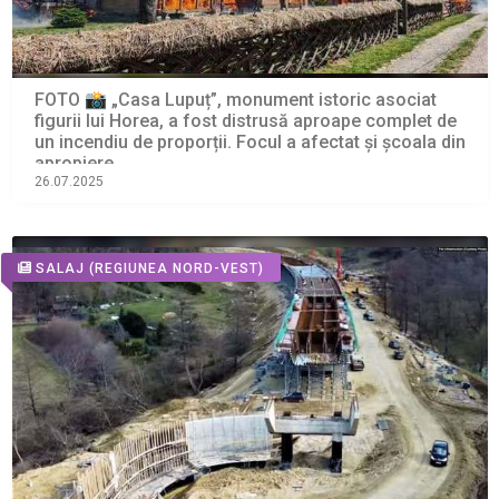
FOTO 📸 „Casa Lupuț”, monument istoric asociat
figurii lui Horea, a fost distrusă aproape complet de
un incendiu de proporții. Focul a afectat și școala din
apropiere
26.07.2025
SALAJ
(REGIUNEA NORD-VEST)