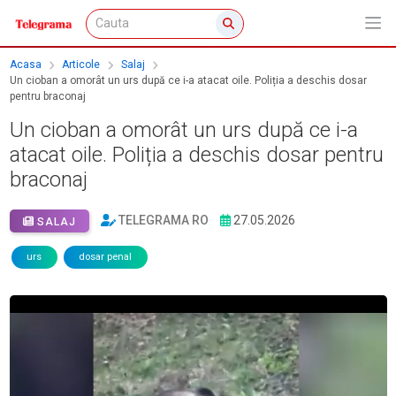
Acasa
Articole
Salaj
Un cioban a omorât un urs după ce i-a atacat oile. Poliția a deschis dosar
pentru braconaj
Un cioban a omorât un urs după ce i-a
atacat oile. Poliția a deschis dosar pentru
braconaj
TELEGRAMA RO
27.05.2026
SALAJ
urs
dosar penal