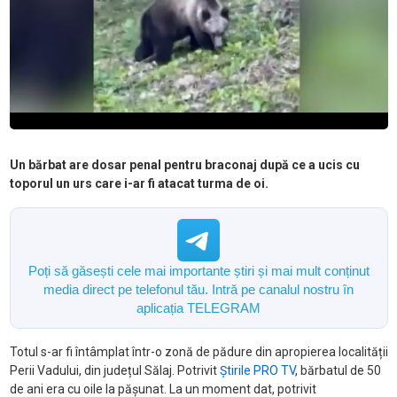
Un bărbat are dosar penal pentru braconaj după ce a ucis cu
toporul un urs care i-ar fi atacat turma de oi.
Poți să găsești cele mai importante știri și mai mult conținut
media direct pe telefonul tău. Intră pe canalul nostru în
aplicația TELEGRAM
Totul s-ar fi întâmplat într-o zonă de pădure din apropierea localității
Perii Vadului, din județul Sălaj. Potrivit
Știrile PRO TV
, bărbatul de 50
de ani era cu oile la pășunat. La un moment dat, potrivit