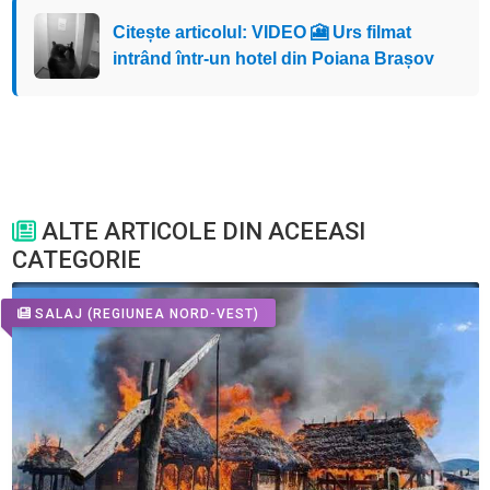
Citește articolul: VIDEO 🎦 Urs filmat
intrând într-un hotel din Poiana Brașov
ALTE ARTICOLE DIN ACEEASI
CATEGORIE
SALAJ
(REGIUNEA NORD-VEST)