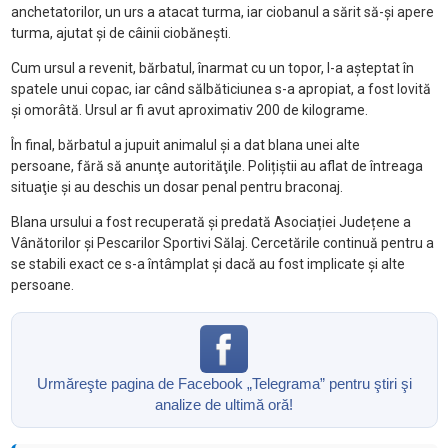
anchetatorilor, un urs a atacat turma, iar ciobanul a sărit să-şi apere
turma, ajutat şi de câinii ciobăneşti.
Cum ursul a revenit, bărbatul, înarmat cu un topor, l-a aşteptat în
spatele unui copac, iar când sălbăticiunea s-a apropiat, a fost lovită
şi omorâtă. Ursul ar fi avut aproximativ 200 de kilograme.
În final, bărbatul a jupuit animalul și a dat blana unei alte
persoane, fără să anunţe autorităţile. Polițiștii au aflat de întreaga
situaţie şi au deschis un dosar penal pentru braconaj.
Blana ursului a fost recuperată și predată Asociației Județene a
Vânătorilor și Pescarilor Sportivi Sălaj. Cercetările continuă pentru a
se stabili exact ce s-a întâmplat și dacă au fost implicate și alte
persoane.
Urmăreşte pagina de Facebook „Telegrama” pentru ştiri şi
analize de ultimă oră!