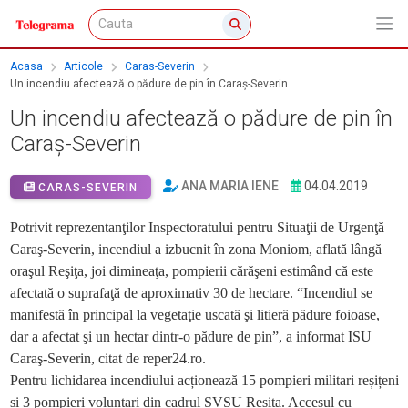
Acasa
Articole
Caras-Severin
Un incendiu afectează o pădure de pin în Caraş-Severin
Un incendiu afectează o pădure de pin în
Caraş-Severin
ANA MARIA IENE
04.04.2019
CARAS-SEVERIN
Potrivit reprezentanţilor Inspectoratului pentru Situaţii de Urgenţă
Caraş-Severin, incendiul a izbucnit în zona Moniom, aflată lângă
oraşul Reşiţa, joi dimineaţa, pompierii cărăşeni estimând că este
afectată o suprafaţă de aproximativ 30 de hectare. “Incendiul se
manifestă în principal la vegetaţie uscată şi litieră pădure foioase,
dar a afectat şi un hectar dintr-o pădure de pin”, a informat ISU
Caraş-Severin, citat de reper24.ro.
Pentru lichidarea incendiului acționează 15 pompieri militari reșițeni
și 3 pompieri voluntari din cadrul SVSU Reșița. Accesul cu