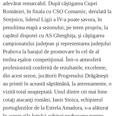
adevărat remarcabil. După câştigarea Cupei
României, în finala cu CSO Comarnic, derulată la
Strejnicu, liderul Ligii a IV-a poate savura, în
penultima etapă a sezonului, pe teren propriu, la
capătul disputei cu AS Gherghiţa, şi câştigarea
campionatului judeţean şi reprezentarea judeţului
Prahova la barajul de promovare în cel de al
treilea eşalon competiţional. Într-o atmosferă
profesionistă conferită de rezultatele, excelente,
din acest sezon, jucătorii Progresului Drăgăneşti
au primit în această săptămână, la antrenamente, o
vizită total neaşteptată. Unul dintre cei mai bine
cotaţi atacanţi români, Ianis Stoica, echipierul
portughezilor de la Estrela Amadora, s-a alăturat
în aceste zile lotului echipei prahovene pentru