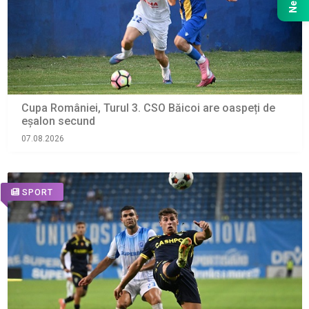
Cupa României, Turul 3. CSO Băicoi are oaspeți de
eșalon secund
07.08.2026
SPORT