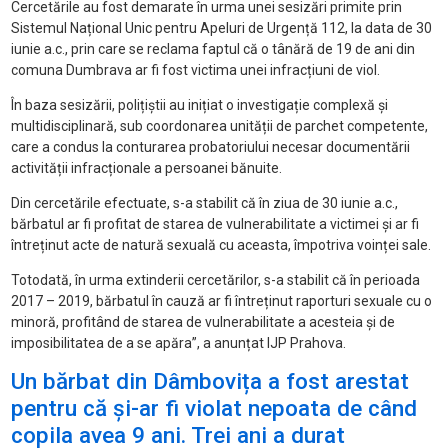
Cercetările au fost demarate în urma unei sesizări primite prin
Sistemul Național Unic pentru Apeluri de Urgență 112, la data de 30
iunie a.c., prin care se reclama faptul că o tânără de 19 de ani din
comuna Dumbrava ar fi fost victima unei infracțiuni de viol.
În baza sesizării, polițiștii au inițiat o investigație complexă și
multidisciplinară, sub coordonarea unității de parchet competente,
care a condus la conturarea probatoriului necesar documentării
activității infracționale a persoanei bănuite.
Din cercetările efectuate, s-a stabilit că în ziua de 30 iunie a.c.,
bărbatul ar fi profitat de starea de vulnerabilitate a victimei și ar fi
întreținut acte de natură sexuală cu aceasta, împotriva voinței sale.
Totodată, în urma extinderii cercetărilor, s-a stabilit că în perioada
2017 – 2019, bărbatul în cauză ar fi întreținut raporturi sexuale cu o
minoră, profitând de starea de vulnerabilitate a acesteia și de
imposibilitatea de a se apăra”, a anunțat IJP Prahova.
Un bărbat din Dâmbovița a fost arestat
pentru că și-ar fi violat nepoata de când
copila avea 9 ani. Trei ani a durat