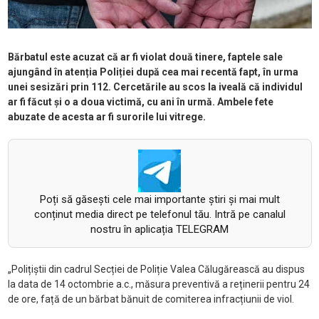
Bărbatul este acuzat că ar fi violat două tinere, faptele sale
ajungând în atenția Poliției după cea mai recentă fapt, în urma
unei sesizări prin 112. Cercetările au scos la iveală că individul
ar fi făcut și o a doua victimă, cu ani în urmă. Ambele fete
abuzate de acesta ar fi surorile lui vitrege.
Poți să găsești cele mai importante știri și mai mult
conținut media direct pe telefonul tău. Intră pe canalul
nostru în aplicația TELEGRAM
„Polițiștii din cadrul Secției de Poliție Valea Călugărească au dispus
la data de 14 octombrie a.c., măsura preventivă a reținerii pentru 24
de ore, față de un bărbat bănuit de comiterea infracțiunii de viol.