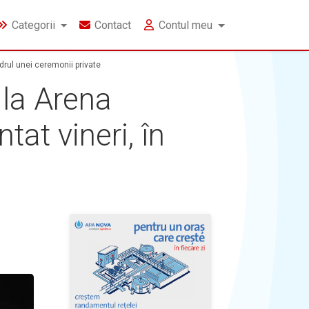
Categorii
Contact
Contul meu
drul unei ceremonii private
 la Arena
at vineri, în