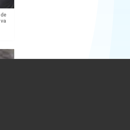
 de
 va