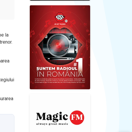
pe la
trenor.
narea
tegiului
șurarea