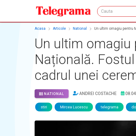
Acasa
Articole
National
Un ultim omagiu pentru Mi
Un ultim omagiu 
Națională. Fostul
cadrul unei cerem
ANDREI COSTACHE
08.04
NATIONAL
stiri
Mircea Lucescu
telegrama
do