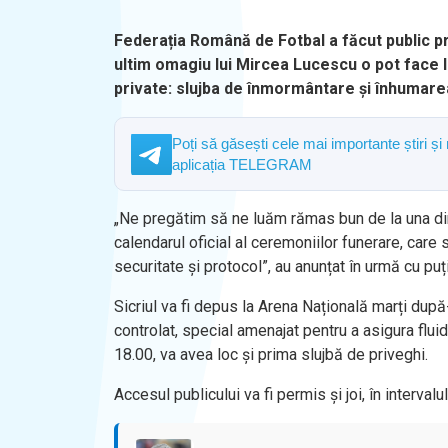
Federația Română de Fotbal a făcut public pr
ultim omagiu lui Mircea Lucescu o pot face 
private: slujba de înmormântare și înhumare
Poți să găsești cele mai importante știri și
aplicația TELEGRAM
„Ne pregătim să ne luăm rămas bun de la una dint
calendarul oficial al ceremoniilor funerare, care 
securitate și protocol”, au anunțat în urmă cu puți
Sicriul va fi depus la Arena Națională marți după-a
controlat, special amenajat pentru a asigura fluidit
18.00, va avea loc și prima slujbă de priveghi.
Accesul publicului va fi permis și joi, în intervalu