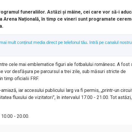
ogramul funeraliilor. Astăzi și mâine, cei care vor să-i aduc
la Arena Națională, în timp ce vineri sunt programate cerem
a.
 mai mult conținut media direct pe telefonul tău. Intră pe canalul nostru
re cele mai emblematice figuri ale fotbalului românesc. A fost s
se vor desfășura pe parcursul a trei zile, sub măsuri stricte de
n timp oficialii FRF.
miază, iar accesului publicului larg va fi permis, „printr-un circui
atea fluxului de vizitatori”, în intervalul 17.00 - 21.00. Tot astăzi,
l 10.00 - 20.00.