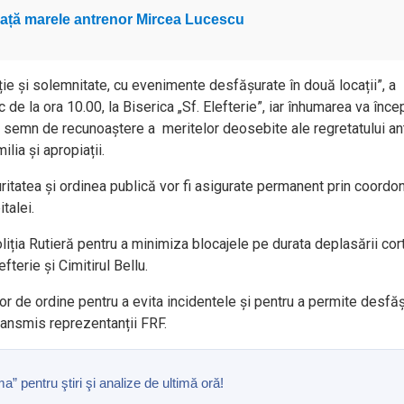
 viață marele antrenor Mircea Lucescu
ție și solemnitate, cu evenimente desfășurate în două locații”, a
de la ora 10.00, la Biserica „Sf. Elefterie”, iar înhumarea va înce
, în semn de recunoaștere a meritelor deosebite ale regretatului an
lia și apropiații.
itatea și ordinea publică vor fi asigurate permanent prin coordo
talei.
liția Rutieră pentru a minimiza blocajele pe durata deplasării cor
fterie și Cimitirul Bellu.
lor de ordine pentru a evita incidentele și pentru a permite desfă
ransmis reprezentanții FRF.
pentru ştiri şi analize de ultimă oră!