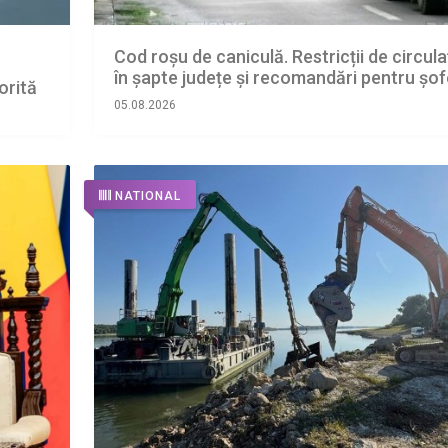
Cod roșu de caniculă. Restricții de circula
în șapte județe și recomandări pentru şof
orită
05.08.2026
NATIONAL