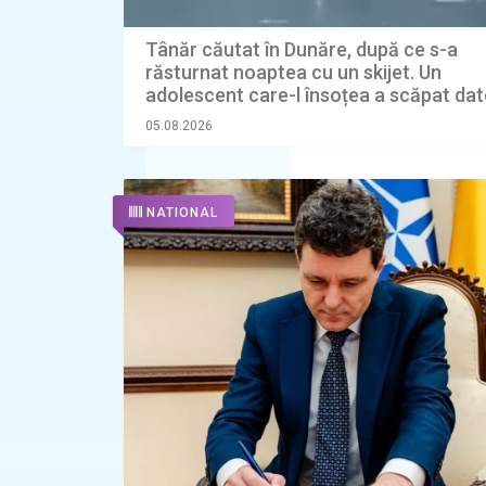
Tânăr căutat în Dunăre, după ce s-a
răsturnat noaptea cu un skijet. Un
adolescent care-l însoțea a scăpat dat
vestei
05.08.2026
NATIONAL