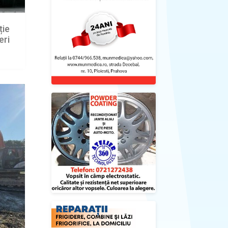
ție
eri