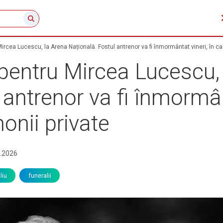
rcea Lucescu, la Arena Națională. Fostul antrenor va fi înmormântat vineri, în ca
pentru Mircea Lucescu,
 antrenor va fi înmormânt
onii private
.2026
liu
funeralii