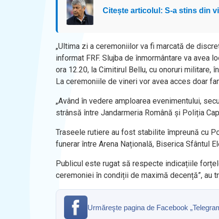
Citește articolul: S-a stins din
„Ultima zi a ceremoniilor va fi marcată de discre
informat FRF. Slujba de înmormântare va avea loc 
ora 12.20, la Cimitirul Bellu, cu onoruri militare
La ceremoniile de vineri vor avea acces doar fami
„Având în vedere amploarea evenimentului, secur
strânsă între Jandarmeria Română și Poliția Capi
Traseele rutiere au fost stabilite împreună cu Po
funerar între Arena Națională, Biserica Sfântul Ele
Publicul este rugat să respecte indicațiile forțe
ceremoniei în condiții de maximă decență”, au t
Urmăreşte pagina de Facebook „Telegrama” 