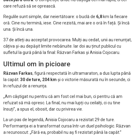
care refuză să se oprească.
Regulile sunt simple, dar neiertătoare: o buclă de
6,8
km la fiecare
oră. Cine nu termină, iese. Cine rezistă, mai are o oră în față. Și încă
una. Și încă una.
37 de atleți au acceptat provocarea. Mulți au cedat, unii au renunțat,
câțiva și-au depășit limite nebănuite. Iar doi au ținut publicul cu
sufletul la gură până la final: Răzvan Farkas și Anisia Cojocaru.
Ultimul om în picioare
Răzvan Farkas
, figură respectată în ultramaraton, a dus lupta până
la capăt:
30 de ture, 204 km
și o victorie măsurată nu în secunde, ci
în refuzul de a renunța.
„Am câștigat nu pentru că am fost cel mai bun, ci pentru că am
refuzat să mă opresc. La final, nu mai lupți cu ceilalți, ci cu tine
însuți”, a spus el, obosit, dar cu privirea vie.
La un pas de legendă, Anisia Cojocaru a rezistat 29 de ture.
Performanța ei a transformat cursa într-un duel psihologic. Răzvan
a recunoscut: „Fără ea, probabil nu aș fi rezistat până la capăt.”