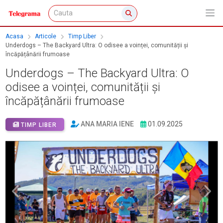
Acasa
Articole
Timp Liber
Underdogs – The Backyard Ultra: O odisee a voinței, comunității și
încăpățânării frumoase
Underdogs – The Backyard Ultra: O
odisee a voinței, comunității și
încăpățânării frumoase
ANA MARIA IENE
01.09.2025
TIMP LIBER