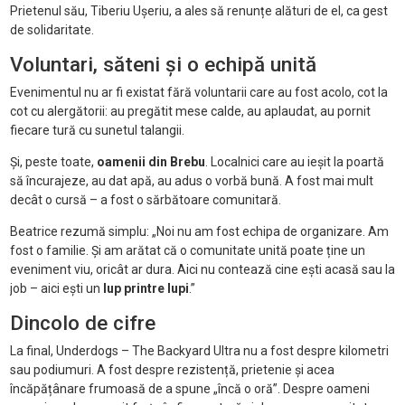
Prietenul său, Tiberiu Ușeriu, a ales să renunțe alături de el, ca gest
de solidaritate.
Voluntari, săteni și o echipă unită
Evenimentul nu ar fi existat fără voluntarii care au fost acolo, cot la
cot cu alergătorii: au pregătit mese calde, au aplaudat, au pornit
fiecare tură cu sunetul talangii.
Și, peste toate,
oamenii din Brebu
. Localnici care au ieșit la poartă
să încurajeze, au dat apă, au adus o vorbă bună. A fost mai mult
decât o cursă – a fost o sărbătoare comunitară.
Beatrice rezumă simplu: „Noi nu am fost echipa de organizare. Am
fost o familie. Și am arătat că o comunitate unită poate ține un
eveniment viu, oricât ar dura. Aici nu contează cine ești acasă sau la
job – aici ești un
lup printre lupi
.”
Dincolo de cifre
La final, Underdogs – The Backyard Ultra nu a fost despre kilometri
sau podiumuri. A fost despre rezistență, prietenie și acea
încăpățânare frumoasă de a spune „încă o oră”. Despre oameni