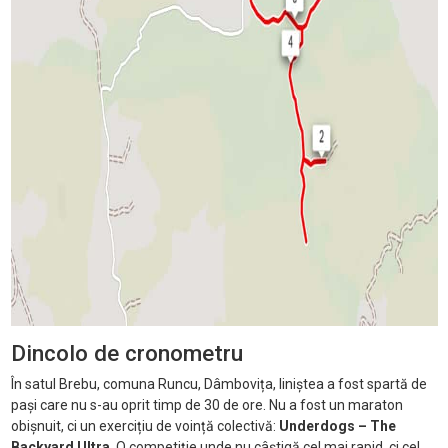
Dincolo de cronometru
În satul Brebu, comuna Runcu, Dâmbovița, liniștea a fost spartă de
pași care nu s-au oprit timp de 30 de ore. Nu a fost un maraton
obișnuit, ci un exercițiu de voință colectivă:
Underdogs – The
Backyard Ultra
. O competiție unde nu câștigă cel mai rapid, ci cel