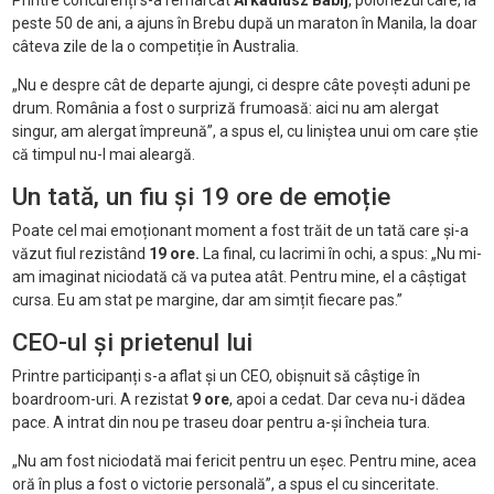
Printre concurenți s-a remarcat
Arkadiusz Babij
, polonezul care, la
peste 50 de ani, a ajuns în Brebu după un maraton în Manila, la doar
câteva zile de la o competiție în Australia.
„Nu e despre cât de departe ajungi, ci despre câte povești aduni pe
drum. România a fost o surpriză frumoasă: aici nu am alergat
singur, am alergat împreună”, a spus el, cu liniștea unui om care știe
că timpul nu-l mai aleargă.
Un tată, un fiu și 19 ore de emoție
Poate cel mai emoționant moment a fost trăit de un tată care și-a
văzut fiul rezistând
19 ore.
La final, cu lacrimi în ochi, a spus: „Nu mi-
am imaginat niciodată că va putea atât. Pentru mine, el a câștigat
cursa. Eu am stat pe margine, dar am simțit fiecare pas.”
CEO-ul și prietenul lui
Printre participanți s-a aflat și un CEO, obișnuit să câștige în
boardroom-uri. A rezistat
9 ore
, apoi a cedat. Dar ceva nu-i dădea
pace. A intrat din nou pe traseu doar pentru a-și încheia tura.
„Nu am fost niciodată mai fericit pentru un eșec. Pentru mine, acea
oră în plus a fost o victorie personală”, a spus el cu sinceritate.