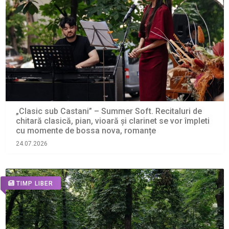
„Clasic sub Castani” – Summer Soft. Recitaluri de
chitară clasică, pian, vioară și clarinet se vor împleti
cu momente de bossa nova, romanțe
24.07.2026
TIMP LIBER