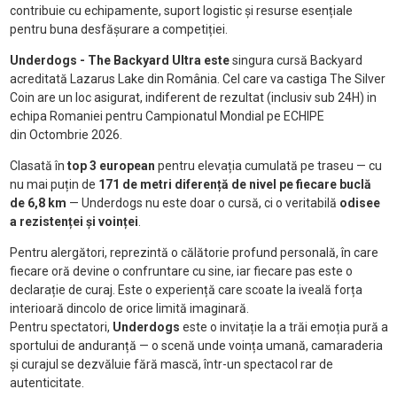
contribuie cu echipamente, suport logistic și resurse esențiale
pentru buna desfășurare a competiției.
Underdogs - The Backyard Ultra este
singura cursă Backyard
acreditată Lazarus Lake din România. Cel care va castiga The Silver
Coin are un loc asigurat, indiferent de rezultat (inclusiv sub 24H) in
echipa Romaniei pentru Campionatul Mondial pe ECHIPE
din Octombrie 2026.
Clasată în
top 3 european
pentru elevația cumulată pe traseu — cu
nu mai puțin de
171 de metri diferență de nivel pe fiecare buclă
de 6,8 km
— Underdogs nu este doar o cursă, ci o veritabilă
odisee
a rezistenței și voinței
.
Pentru alergători, reprezintă o călătorie profund personală, în care
fiecare oră devine o confruntare cu sine, iar fiecare pas este o
declarație de curaj. Este o experiență care scoate la iveală forța
interioară dincolo de orice limită imaginară.
Pentru spectatori,
Underdogs
este o invitație la a trăi emoția pură a
sportului de anduranță — o scenă unde voința umană, camaraderia
și curajul se dezvăluie fără mască, într-un spectacol rar de
autenticitate.