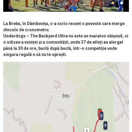
La Brebu, în Dâmbovița, s-a scris recent o poveste care merge
dincolo de cronometru.
Underdogs – The Backyard Ultra nu este un maraton obișnuit, ci
o odisee a voinței și a comunității, unde 37 de atleți au alergat
până la 30 de ore, buclă după buclă, într-o competiție unde
singura regulă e să nu te oprești.