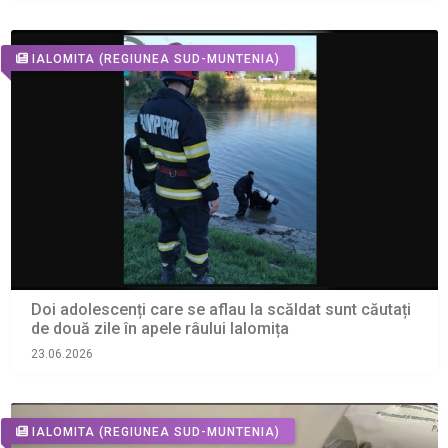
IALOMITA
(REGIUNEA SUD-MUNTENIA)
Doi adolescenți care se aflau la scăldat sunt căutați
de două zile în apele râului Ialomița
23.06.2026
IALOMITA
(REGIUNEA SUD-MUNTENIA)