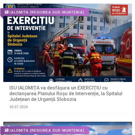
IALOMITA
(REGIUNEA SUD-MUNTENIA)
ISU IALOMIȚA va desfășura un EXERCIȚIU cu
declanșarea Planului Roșu de Intervenție, la Spitalul
Județean de Urgență Slobozia
30.07.2026
IALOMITA
(REGIUNEA SUD-MUNTENIA)