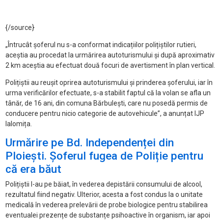
{/source}
„Întrucât șoferul nu s-a conformat indicațiilor polițiștilor rutieri,
aceștia au procedat la urmărirea autoturismului și după aproximativ
2 km aceștia au efectuat două focuri de avertisment în plan vertical.
Polițiștii au reușit oprirea autoturismului și prinderea șoferului, iar în
urma verificărilor efectuate, s-a stabilit faptul că la volan se afla un
tânăr, de 16 ani, din comuna Bărbulești, care nu posedă permis de
conducere pentru nicio categorie de autovehicule”, a anunțat IJP
Ialomița.
Urmărire pe Bd. Independenței din
Ploiești. Șoferul fugea de Poliție pentru
că era băut
Polițiștii l-au pe băiat, în vederea depistării consumului de alcool,
rezultatul fiind negativ. Ulterior, acesta a fost condus la o unitate
medicală în vederea prelevării de probe biologice pentru stabilirea
eventualei prezențe de substanțe psihoactive în organism, iar apoi