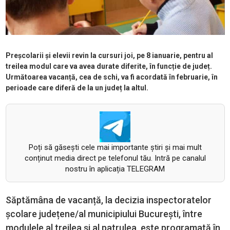
Preșcolarii și elevii revin la cursuri joi, pe 8 ianuarie, pentru al
treilea modul care va avea durate diferite, în funcție de județ.
Următoarea vacanță, cea de schi, va fi acordată în februarie, în
perioade care diferă de la un județ la altul.
Poți să găsești cele mai importante știri și mai mult
conținut media direct pe telefonul tău. Intră pe canalul
nostru în aplicația TELEGRAM
Săptămâna de vacanță, la decizia inspectoratelor
școlare județene/al municipiului București, între
modulele al treilea și al patrulea, este programată în