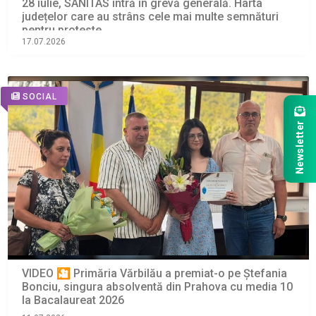
28 iulie, SANITAS intră în grevă generală. Harta
județelor care au strâns cele mai multe semnături
pentru proteste
17.07.2026
SOCIAL
Newsletter
VIDEO 🎦 Primăria Vărbilău a premiat-o pe Ștefania
Bonciu, singura absolventă din Prahova cu media 10
la Bacalaureat 2026