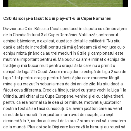
CSO Băicoi și-a făcut loc în play-off-ului Cupei României
Divizionara C din Băicoi a făcut spectacol în disputa cu dâmbovițenii
de la Chindia în turul 3 al Cupei României. Vali Lazăr, antrenorul
echipei băicoiene, a explicat, după joc, detaliile calificării. ”Nu știu
dacă e atât de incredibil, pentru că mă gândeam că ei vor juca cu o
echipă mixtă ținând că au trei meciuri în 6 zile și campionatul este
mult mai important pentru ei. Mă bucur că am eliminat o echipă de
tradiție și mă bucur mult pentru orașul ăsta care nu a primit o
echipă de Liga 2 în Cupă. Acum mi-aș dori o echipă de Liga 2 sau de
Liga 1 tot pentru oraș și pentru băieții ăștia care muncesc lângă
mine și au crezut în nebunia mea de doi ani de zile. Nu știu dacă a
făcut ceva diferența. Cred că fiind jucători cu ștate vechi la Liga 1 la
Chindia, unii chiar și cu Cupe Europene, venind și ei cu câțiva tineri,
pentru că era normal să le dea și lor minute, motivația jucătorilor
noștri a fost să se facă cunoscuți. Da, avem jucători care au venit
direct de la muncă. Trei jucători i-am avut de noapte, au ieșit
dimineață la 7, iar doi au lucrat de la ora 7 și am reușit să-i scoatem
de la muncă. Plus doi pe la Digi care lucrează la birou și au reușit să