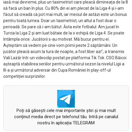
iasă mai devreme, plus un taximetrist care pleacă dimineața de la 8
să facă un ban în plus. Cu 80% din ei am plecat de la Liga 4 și i-am
făcut să creadă că pot mai mult, iar meciul de astăzi este un bonus
pentru toată lumea. Doar un taximetrist, un altul a fost doar o
perioadă. Se pare că i-am bătut. Ăsta este fotbalul. Am jucat în
Turcia la Liga 2 și am luat bătaie de la o echipă de Liga 4. Se poate
întâmpla orice. Jucătorii s-au motivat. Mă bucur pentru ei.
Așteptăm să vedem pe cine vom primi peste 2 săptămâni. Un
jucător pleacă acum la tura de noapte, a fost liber azi”, a transmis
Vali Lazăr într-un videoclip postat pe platforma Tik Tok. CSO Băicoi
așteaptă stabilirea seriilor pentru următorul sezon la nivelul Ligii a
III-a și următorul adversar din Cupa României în play-off-ul
competiției surprizelor.
Poți să găsești cele mai importante știri și mai mult
conținut media direct pe telefonul tău. Intră pe canalul
nostru în aplicația TELEGRAM