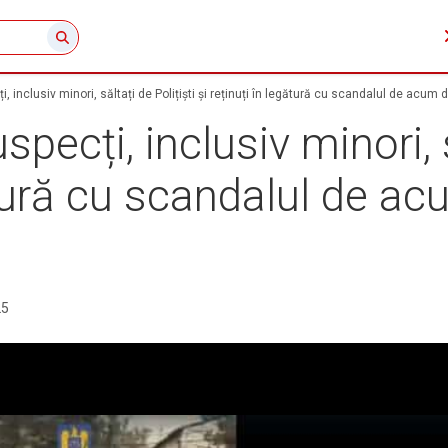
 inclusiv minori, săltați de Polițiști și reținuți în legătură cu scandalul de acum
ecți, inclusiv minori, să
ătură cu scandalul de ac
25