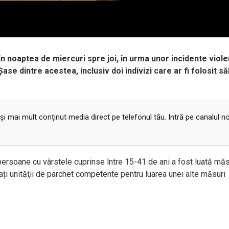
în noaptea de miercuri spre joi, în urma unor incidente viol
se dintre acestea, inclusiv doi indivizi care ar fi folosit săb
 și mai mult conținut media direct pe telefonul tău. Intră pe canalul n
 persoane cu vârstele cuprinse între 15-41 de ani a fost luată mă
ați unităţii de parchet competente pentru luarea unei alte măsuri