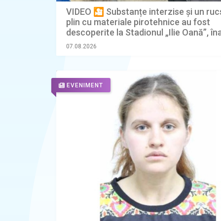
VIDEO 🎦 Substanțe interzise și un ru
plin cu materiale pirotehnice au fost
descoperite la Stadionul „Ilie Oană”, în
meciului Beitar Ierusalim - FK Austria 
07.08.2026
EVENIMENT