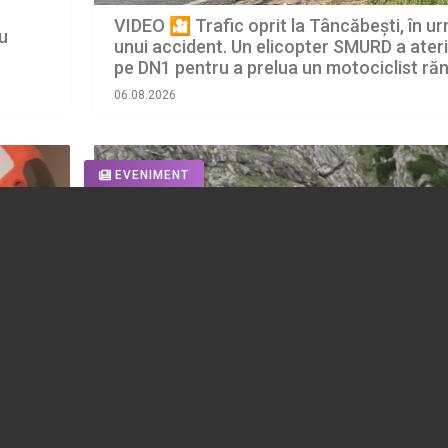
VIDEO 🎦 Trafic oprit la Tâncăbești, în u
cu
unui accident. Un elicopter SMURD a ater
pe DN1 pentru a prelua un motociclist răn
06.08.2026
EVENIMENT