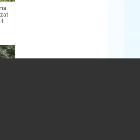
rma
izat
it