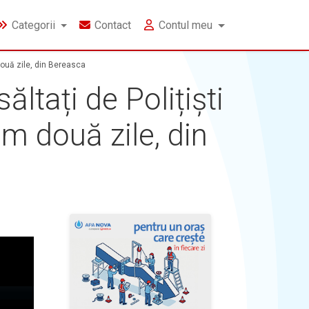
Categorii
Contact
Contul meu
 două zile, din Bereasca
ltați de Polițiști
um două zile, din