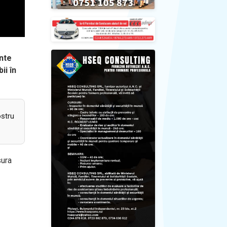
ente
ii în
ostru
sura