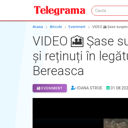
Acasa
Articole
Eveniment
VIDEO 🎦 Șase suspecți,
VIDEO 🎦 Șase susp
și reținuți în leg
Bereasca
IOANA STROE
01.08.20
EVENIMENT