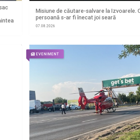
csac
Misiune de căutare-salvare la Izvoarele. 
persoană s-ar fi înecat joi seară
aintea
Viena
07.08.2026
EVENIMENT