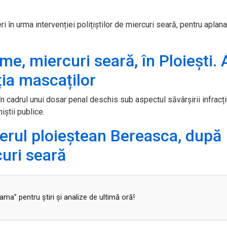
ri în urma intervenției polițiștilor de miercuri seară, pentru aplan
ime, miercuri seară, în Ploiești. 
ția mascaților
în cadrul unui dosar penal deschis sub aspectul săvârșirii infracți
niștii publice.
ierul ploieștean Bereasca, după
curi seară
a” pentru ştiri şi analize de ultimă oră!