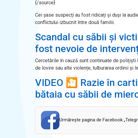
{/source}
Cei șase suspecți au fost ridicați și duși la audie
conflictului izbucnit între două familii.
Scandal cu săbii și vict
fost nevoie de interven
Cercetările în cauză sunt continuate de polițiști 
de lovire sau alte violențe, tulburarea ordinii și li
VIDEO 🎦 Razie în cart
bătaia cu săbii de mier
Urmăreşte pagina de Facebook „Telegram