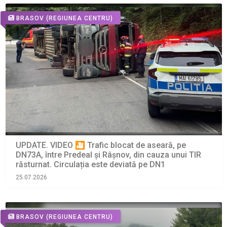
BRASOV
(REGIUNEA CENTRU)
UPDATE. VIDEO 🎦 Trafic blocat de aseară, pe
DN73A, între Predeal și Râșnov, din cauza unui TIR
răsturnat. Circulația este deviată pe DN1
25.07.2026
BRASOV
(REGIUNEA CENTRU)