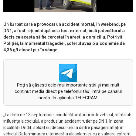
Un bărbat care a provocat un accident mortal, în weekend, pe
DN1, a fost reținut după ce a fost externat, însă judecătorul a
decis ca acesta să fie cercetat în arest la domiciliu. Potrivit
Poliției, la momentul tragediei, șoferul avea o alcoolemie de
4,36 g/l alcool pur în sânge.
Poți să găsești cele mai importante știri și mai mult
conținut media direct pe telefonul tău. Intră pe canalul
nostru în aplicația TELEGRAM
„La data de 13 septembrie, conducătorul unui autovehicul, aflat sub
influența alcoolului, a produs un accident rutier pe DN 1, în zona
localității Dridif, soldat cu decesul unuia dintre pasagerii aflați în
vehicul. Determinarea ulterioară a alcoolemiei, cu o valoare extrem