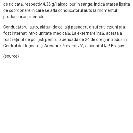
de ridicată, respectiv 4,36 g/l alcool pur în sânge, indică starea lipsita
de coordonare în care se afla conducătorul auto la momentul
producerii accidentului.
Conducătorul auto, alături de ceilalți pasageri, a suferit leziuni și a
fost internat într-o unitate medicală. La externare însă, acesta a
fost reținut de polițiști pentru o perioadă de 24 de ore și introdus în
Centrul de Reținere și Arestare Preventivă”, a anunțat IJP Brașov.
{source}